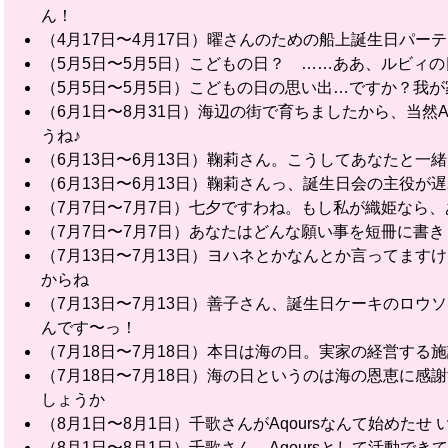
ん！
（4月17日〜4月17日）曜さんのための船上誕生日パ
（5月5日〜5月5日）こどもの日？ ……ああ、ルビィ
（5月5日〜5月5日）こどもの日の思い出…ですか？我
（6月1日〜8月31日）海辺の街で育ちましたから、当然A
うね♪
（6月13日〜6月13日）鞠莉さん。こうしてあなたと一緒
（6月13日〜6月13日）鞠莉さんっ、誕生日会の主役
（7月7日〜7月7日）七夕ですわね。もし私が織姫なら
（7月7日〜7月7日）あなたはどんな願い事を短冊に書
（7月13日〜7月13日）ヨハネとかなんとか言ってま
からね
（7月13日〜7月13日）善子さん、誕生日ケーキのロ
んです〜っ！
（7月18日〜7月18日）本日は海の日。実家の経営す
（7月18日〜7月18日）海の日というのは海の恩恵に
しょうか
（8月1日〜8月1日）千歌さんがAqoursなんて始めた
（8月1日〜8月1日）千歌さん、Aqoursとして活動