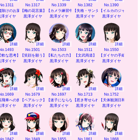
No.1311
No.1317
No.1339
No.1382
No.1390
魔除けのお菓子】
【梅の花言葉】
【カメラ練習中】
【失格・サンタクロース】
【イルカのジャンプ】
黒澤ダイヤ
黒澤ダイヤ
黒澤ダイヤ
黒澤ダイヤ
黒澤ダイヤ
詳細
詳細
詳細
詳細
詳細
No.1493
No.1501
No.1503
No.1511
No.1550
】
柔軟な思考】
【笑顔を願う】
【私たちの力】
【文武両道】
【ダイヤの手紙指南】
黒澤ダイヤ
黒澤ダイヤ
黒澤ダイヤ
黒澤ダイヤ
黒澤ダイヤ
詳細
詳細
詳細
詳細
詳細
No.1669
No.1679
No.1697
No.1713
No.1752
高飛車への挑戦】
【ペアルック】
【迷子にならないように】
【惹き寄せられる秘密】
【天体観測日和】
黒澤ダイヤ
黒澤ダイヤ
黒澤ダイヤ
黒澤ダイヤ
黒澤ダイヤ
詳細
詳細
詳細
詳細
詳細
No.1842
No.1849
No.1855
No.1861
No.1868