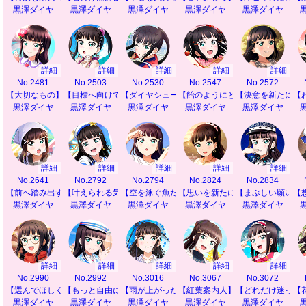
黒澤ダイヤ
黒澤ダイヤ
黒澤ダイヤ
黒澤ダイヤ
黒澤ダイヤ
詳細
詳細
詳細
詳細
詳細
No.2481
No.2503
No.2530
No.2547
No.2572
【大切なもの】
【目標へ向けて前進♪】
【ダイヤシュート♡】
【飴のようにとろけて】
【決意を新たに】
【
黒澤ダイヤ
黒澤ダイヤ
黒澤ダイヤ
黒澤ダイヤ
黒澤ダイヤ
詳細
詳細
詳細
詳細
詳細
No.2641
No.2792
No.2794
No.2824
No.2834
【前へ踏み出す力】
【叶えられる気がして】
【空を泳ぐ魚たち】
【思いを新たに】
【まぶしい願いご
【
黒澤ダイヤ
黒澤ダイヤ
黒澤ダイヤ
黒澤ダイヤ
黒澤ダイヤ
詳細
詳細
詳細
詳細
詳細
No.2990
No.2992
No.3016
No.3067
No.3072
【選んでほしくて】
【もっと自由に】
【雨が上がったら】
【紅葉案内人】
【どれだけ迷って
【
黒澤ダイヤ
黒澤ダイヤ
黒澤ダイヤ
黒澤ダイヤ
黒澤ダイヤ