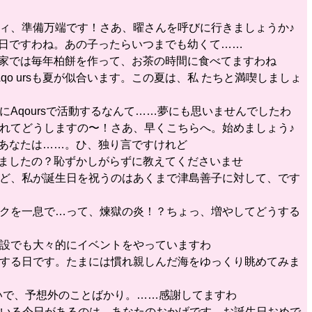
ーティ、準備万端です！さあ、曜さんを呼びに行きましょうか♪
の日ですわね。あの子ったらいつまでも幼くて……
が家では毎年柏餅を作って、お茶の時間に食べてますわね
qo ursも夏が似合います。この夏は、私 たちと満喫しましょ
にAqoursで活動するなんて……夢にも思いませんでしたわ
が遅れてどうしますの〜！さあ、早くこちらへ。始めましょう♪
、あなたは……。ひ、独り言ですけれど
きましたの？恥ずかしがらずに教えてくださいませ
すけど、私が誕生日を祝うのはあくまで津島善子に対して、です
ウソクを一息で…って、煉獄の炎！？ちょっ、増やしてどうする
る施設でも大々的にイベントをやっていますわ
感謝する日です。たまには慣れ親しんだ海をゆっくり眺めてみま
せ いで、予想外のことばかり。……感謝してますわ
できている今日があるのは、あなたのおかげです。お誕生日おめで