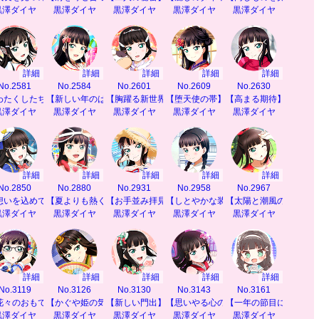
黒澤ダイヤ
黒澤ダイヤ
黒澤ダイヤ
黒澤ダイヤ
黒澤ダイヤ
詳細
詳細
詳細
詳細
詳細
No.2581
No.2584
No.2601
No.2609
No.2630
わたくしたちの特等席】
【新しい年のはじまりに】
【胸躍る新世界】
【堕天使の帯】
【高まる期待】
黒澤ダイヤ
黒澤ダイヤ
黒澤ダイヤ
黒澤ダイヤ
黒澤ダイヤ
詳細
詳細
詳細
詳細
詳細
No.2850
No.2880
No.2931
No.2958
No.2967
と】
想いを込めて】
【夏よりも熱く】
【お手並み拝見】
【しとやかな装い】
【太陽と潮風の恵み】
黒澤ダイヤ
黒澤ダイヤ
黒澤ダイヤ
黒澤ダイヤ
黒澤ダイヤ
詳細
詳細
詳細
詳細
詳細
No.3119
No.3126
No.3130
No.3143
No.3161
も】
花々のおもてなし】
【かぐや姫の気持ち】
【新しい門出】
【思いやる心の絆】
【一年の節目に】
黒澤ダイヤ
黒澤ダイヤ
黒澤ダイヤ
黒澤ダイヤ
黒澤ダイヤ