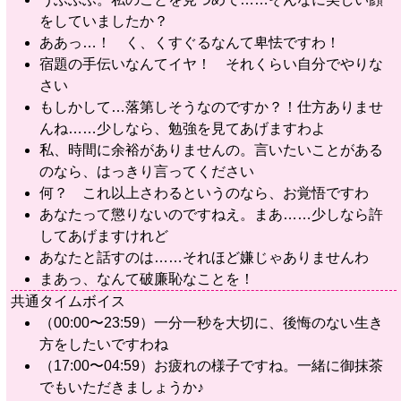
をしていましたか？
ああっ…！ く、くすぐるなんて卑怯ですわ！
宿題の手伝いなんてイヤ！ それくらい自分でやりな
さい
もしかして…落第しそうなのですか？！仕方ありませ
んね……少しなら、勉強を見てあげますわよ
私、時間に余裕がありませんの。言いたいことがある
のなら、はっきり言ってください
何？ これ以上さわるというのなら、お覚悟ですわ
あなたって懲りないのですねえ。まあ……少しなら許
してあげますけれど
あなたと話すのは……それほど嫌じゃありませんわ
まあっ、なんて破廉恥なことを！
共通タイムボイス
（00:00〜23:59）一分一秒を大切に、後悔のない生き
方をしたいですわね
（17:00〜04:59）お疲れの様子ですね。一緒に御抹茶
でもいただきましょうか♪