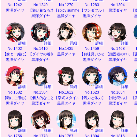
No.1242
No.1249
No.1270
No.1283
No.1304
黒澤ダイヤ
【類い希なる才能】
【spicy summer】
【ワンダフルドリーム】
黒澤ダイヤ
【
黒澤ダイヤ
黒澤ダイヤ
黒澤ダイヤ
詳細
詳細
詳細
詳細
詳細
No.1402
No.1410
No.1435
No.1459
No.1468
【妹と一緒に】
【ダイヤの着付け教室】
黒澤ダイヤ
【お味見いかが？】
【頑固者のロック
【
黒澤ダイヤ
黒澤ダイヤ
黒澤ダイヤ
黒澤ダイヤ
詳細
詳細
詳細
詳細
詳細
No.1582
No.1584
No.1612
No.1623
No.1634
【狼にご用心】
【個人的なこと】
【挙式スタイル】
【気力と体力】
【海が呼ぶ】
【
黒澤ダイヤ
黒澤ダイヤ
黒澤ダイヤ
黒澤ダイヤ
黒澤ダイヤ
詳細
詳細
詳細
詳細
詳細
No.1756
No.1778
No.1787
No.1804
No.1816