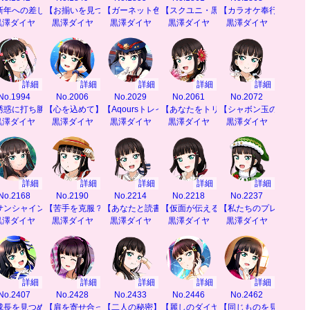
新年への差し入れ】
【お揃いを見つけて】
【ガーネット色のドレス】
【スクユニ・黒澤ダイヤ】
【カラオケ奉行】
黒澤ダイヤ
黒澤ダイヤ
黒澤ダイヤ
黒澤ダイヤ
黒澤ダイヤ
詳細
詳細
詳細
詳細
詳細
No.1994
No.2006
No.2029
No.2061
No.2072
誘惑に打ち勝て！】
【心を込めて】
【Aqoursトレイン】
【あなたをトリコに】
【シャボン玉のコツ♪】
黒澤ダイヤ
黒澤ダイヤ
黒澤ダイヤ
黒澤ダイヤ
黒澤ダイヤ
詳細
詳細
詳細
詳細
詳細
No.2168
No.2190
No.2214
No.2218
No.2237
サンシャインを感じて】
【苦手を克服？】
【あなたと読書】
【仮面が伝える思い】
【私たちのプレゼント
黒澤ダイヤ
黒澤ダイヤ
黒澤ダイヤ
黒澤ダイヤ
黒澤ダイヤ
詳細
詳細
詳細
詳細
詳細
No.2407
No.2428
No.2433
No.2446
No.2462
】
成長を見つめて】
【肩を寄せ合って】
【二人の秘密】
【麗しのダイヤモンド】
【同じものを見て感じ