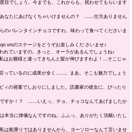
は何度目でしょう。今までも、これからも、祝わせてもらいます
て、あなたにあげなくちゃいけませんの？ ……仕方ありません
私からのバレンタインチョコですわ。味わって食べてくださいま
o ursのステージをどうぞお楽しみくだ さいませ♪
言われていますの。きっと、オーラがあるんでしょうね♪
、私はお雛様と違ってきちんと髪が伸びますわよ！…そこじゃ
う言っているのに成果が全く……。まあ、そこも魅力でしょう
ルビィの発案でしおりにしました。読書家の彼女に、ぴったり
いのですか！？ ……いえっ、チョ、チョコなんてあげましたか
なたは本当に律儀なんですのね。ふふっ、ありがたく頂戴いたし
え、私は船乗りではありませんから、ヨーソローなんて言いませ