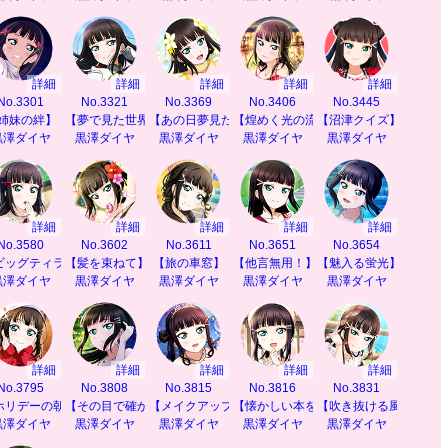
詳細
詳細
詳細
詳細
詳細
No.3301
No.3321
No.3369
No.3406
No.3445
なし】
姉妹の絆】
【夢で見た世界】
【あの日夢見たもの】
【煌めく光の流れ】
【沼津クイズ】
黒澤ダイヤ
黒澤ダイヤ
黒澤ダイヤ
黒澤ダイヤ
黒澤ダイヤ
詳細
詳細
詳細
詳細
詳細
No.3580
No.3602
No.3611
No.3651
No.3654
い】
ビッグティラミス】
【髪を束ねて】
【旅の車窓】
【他言無用！】
【魅入る蛍光】
黒澤ダイヤ
黒澤ダイヤ
黒澤ダイヤ
黒澤ダイヤ
黒澤ダイヤ
詳細
詳細
詳細
詳細
詳細
No.3795
No.3808
No.3815
No.3816
No.3831
うぃんぱーてぃ】
ホリデーの朝】
【その目で確かめて】
【メイクアップルビィ】
【懐かしい本を】
【吹き抜ける風の香り
黒澤ダイヤ
黒澤ダイヤ
黒澤ダイヤ
黒澤ダイヤ
黒澤ダイヤ