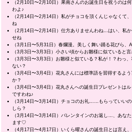
（2月10日〜2月10日）果南さんのお誕生日を祝うの
わよ♪
（2月14日〜2月14日）私がチョコを頂くんじゃなく
ね
（2月14日〜2月14日）仕方ありませんわね…はい、
せね
（3月1日〜5月31日）春爛漫。美しく舞い踊る花びら、Aq
（3月3日〜3月3日）小さい頃からお雛様に似ていると
（3月3日〜3月3日）お雛様と似ている？私が！？わっ
ない？
（3月4日〜3月4日）花丸さんには標準語を習得するよ
か？
（3月4日〜3月4日）花丸さんへの誕生日プレゼントは
ですわね♪
（3月14日〜3月14日）チョコのお礼……もらってい
しら？
（3月14日〜3月14日）バレンタインのお返し…、あ
ます♡
（4月17日〜4月17日）いくら曜さんの誕生日とは言