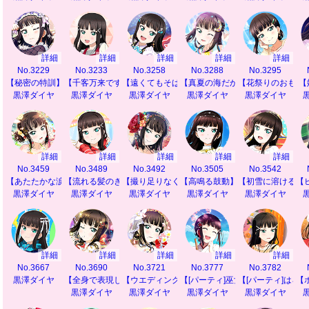
詳細
詳細
詳細
詳細
詳細
No.3229
No.3233
No.3258
No.3288
No.3295
【秘密の特訓】
【千客万来ですわ】
【遠くてもそばに】
【真夏の海だから】
【花祭りのおもて
【
黒澤ダイヤ
黒澤ダイヤ
黒澤ダイヤ
黒澤ダイヤ
黒澤ダイヤ
詳細
詳細
詳細
詳細
詳細
No.3459
No.3489
No.3492
No.3505
No.3542
【あたたかな涙】
【流れる髪のきらめき】
【撮り足りなくて】
【高鳴る鼓動】
【初雪に溶ける思
【
黒澤ダイヤ
黒澤ダイヤ
黒澤ダイヤ
黒澤ダイヤ
黒澤ダイヤ
詳細
詳細
詳細
詳細
詳細
No.3667
No.3690
No.3721
No.3777
No.3782
黒澤ダイヤ
【全身で表現したいから】
【ウエディングの夢】
【[パーティ]巫女舞ステップ】
【[パーティ]はろ
【
黒澤ダイヤ
黒澤ダイヤ
黒澤ダイヤ
黒澤ダイヤ