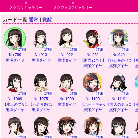
スクスタギャラリー
スクフェス2ギャラリー
カード一覧
通常
|
覚醒
詳細
詳細
詳細
詳細
詳細
No.789
No.913
No.922
No.931
No.949
黒澤ダイヤ
黒澤ダイヤ
黒澤ダイヤ
【断固2cm！】
【想いをのせて】
【
黒澤ダイヤ
黒澤ダイヤ
詳細
詳細
詳細
詳細
詳細
No.1069
No.1075
No.1090
No.1100
No.1119
【氷上のプリンセス】
【一足お先に♪】
黒澤ダイヤ
【ハートキャッチ♪】
【大人のチョコレ
【
黒澤ダイヤ
黒澤ダイヤ
黒澤ダイヤ
黒澤ダイヤ
詳細
詳細
詳細
詳細
詳細