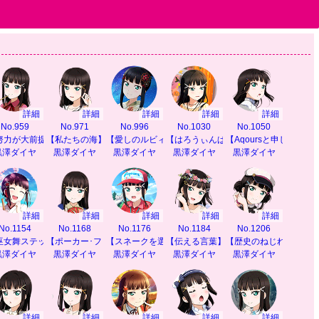
詳細
詳細
詳細
詳細
詳細
No.959
No.971
No.996
No.1030
No.1050
努力が大前提】
【私たちの海】
【愛しのルビィ】
【はろうぃんぱーてぃ】
【Aqoursと申しますわ
黒澤ダイヤ
黒澤ダイヤ
黒澤ダイヤ
黒澤ダイヤ
黒澤ダイヤ
詳細
詳細
詳細
詳細
詳細
No.1154
No.1168
No.1176
No.1184
No.1206
ート】
巫女舞ステップ】
【ポーカー･フェイス】
【スネークを選んだ理由】
【伝える言葉】
【歴史のねじれ】
黒澤ダイヤ
黒澤ダイヤ
黒澤ダイヤ
黒澤ダイヤ
黒澤ダイヤ
詳細
詳細
詳細
詳細
詳細