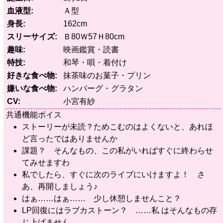
血液型
Ａ型
身長
162cm
スリーサイズ
Ｂ80Ｗ57Ｈ80cm
趣味
映画鑑賞・読書
特技
和琴・唄・着付け
好きな食べ物
抹茶味のお菓子・プリン
嫌いな食べ物
ハンバーグ・グラタン
CV
小宮有紗
共通機能ボイス
ストーリーが未読？ためこむのはよくないと、あれほ
ど言ったではありませんか
課題？ そんなもの、この私がいればすぐに終わらせ
てみせますわ
私でしたら、すぐに次のライブにいけますよ！ さ
あ、再開しましょう♪
はぁ……はぁ…… 少し休憩しませんこと？
LP回復にはラブカストーン？ ……私 はそんなもの存
じ上げません