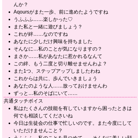
んか？
Aqoursがまた一歩、前に進めたようですね
うふふふ……楽しかった♡
また私と一緒に遊びましょう？
これが絆……なのですね
あなたに少しだけ興味を持ちました
そんなに…私のことが気になりますの？
まさか……私があなたに惹かれるなんて
この絆、もう二度と切り離せませんわよ？
また1つ、ステップアップしましたわね
これからは共に、歩んでいきましょう
あなたのような人……放っておけませんわ
ずっと…私のそばにいて……
共通タッチボイス
私はたくさんの技能を有していますから困ったときは
何でも相談してくださいね
今日は生徒会の仕事で忙しいのです。また今度にして
いただけませんこと？
うふふふ。私のことを見つめて……そんなに美しい顔