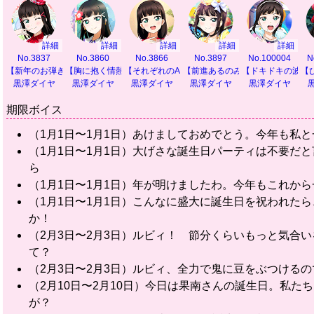
詳細
詳細
詳細
詳細
詳細
No.3837
No.3860
No.3866
No.3897
No.100004
N
【新年のお弾き初め】
【胸に抱く情熱の色】
【それぞれのAqours】
【前進あるのみ！】
【ドキドキの波に
【
黒澤ダイヤ
黒澤ダイヤ
黒澤ダイヤ
黒澤ダイヤ
黒澤ダイヤ
期限ボイス
（1月1日〜1月1日）あけましておめでとう。今年も私
（1月1日〜1月1日）大げさな誕生日パーティは不要だ
ら
（1月1日〜1月1日）年が明けましたわ。今年もこれから
（1月1日〜1月1日）こんなに盛大に誕生日を祝われた
か！
（2月3日〜2月3日）ルビィ！ 節分くらいもっと気合
て？
（2月3日〜2月3日）ルビィ、全力で鬼に豆をぶつける
（2月10日〜2月10日）今日は果南さんの誕生日。私
が？