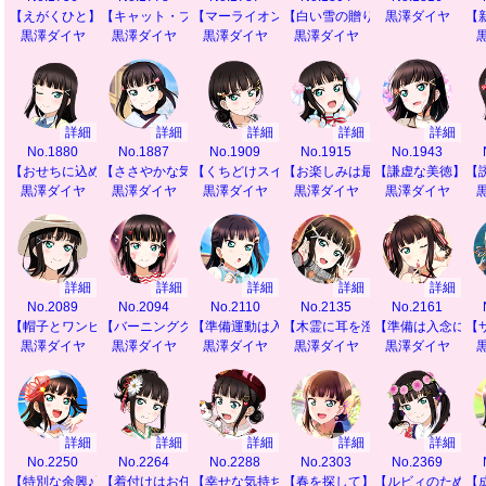
【えがくひと】
【キャット・プリティ】
【マーライオンへの道】
【白い雪の贈り物】
黒澤ダイヤ
【
黒澤ダイヤ
黒澤ダイヤ
黒澤ダイヤ
黒澤ダイヤ
詳細
詳細
詳細
詳細
詳細
No.1880
No.1887
No.1909
No.1915
No.1943
【おせちに込めた願い】
【ささやかな気遣い】
【くちどけスイート】
【お楽しみは最後に】
【謙虚な美徳】
【
黒澤ダイヤ
黒澤ダイヤ
黒澤ダイヤ
黒澤ダイヤ
黒澤ダイヤ
詳細
詳細
詳細
詳細
詳細
No.2089
No.2094
No.2110
No.2135
No.2161
【帽子とワンピース】
【バーニングクイズ】
【準備運動は入念に】
【木霊に耳を澄ませて】
【準備は入念に】
【
黒澤ダイヤ
黒澤ダイヤ
黒澤ダイヤ
黒澤ダイヤ
黒澤ダイヤ
詳細
詳細
詳細
詳細
詳細
No.2250
No.2264
No.2288
No.2303
No.2369
【特別な余興♪】
【着付けはお任せ】
【幸せな気持ち】
【春を探して】
【ルビィのために
【