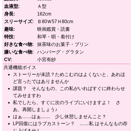
血液型
Ａ型
身長
162cm
スリーサイズ
Ｂ80Ｗ57Ｈ80cm
趣味
映画鑑賞・読書
特技
和琴・唄・着付け
好きな食べ物
抹茶味のお菓子・プリン
嫌いな食べ物
ハンバーグ・グラタン
CV
小宮有紗
共通機能ボイス
ストーリーが未読？ためこむのはよくないと、あれほ
ど言ったではありませんか
課題？ そんなもの、この私がいればすぐに終わらせ
てみせますわ
私でしたら、すぐに次のライブにいけますよ！ さ
あ、再開しましょう♪
はぁ……はぁ…… 少し休憩しませんこと？
LP回復にはラブカストーン？ ……私 はそんなもの存
じ上げません