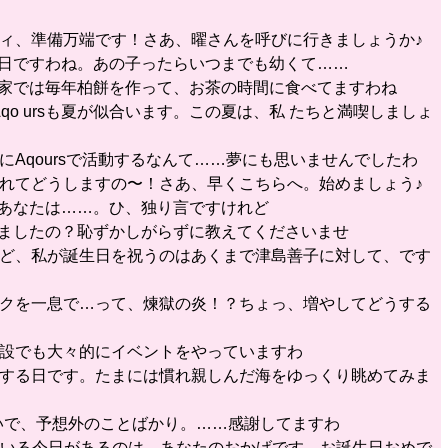
ーティ、準備万端です！さあ、曜さんを呼びに行きましょうか♪
の日ですわね。あの子ったらいつまでも幼くて……
が家では毎年柏餅を作って、お茶の時間に食べてますわね
qo ursも夏が似合います。この夏は、私 たちと満喫しましょ
にAqoursで活動するなんて……夢にも思いませんでしたわ
が遅れてどうしますの〜！さあ、早くこちらへ。始めましょう♪
、あなたは……。ひ、独り言ですけれど
きましたの？恥ずかしがらずに教えてくださいませ
すけど、私が誕生日を祝うのはあくまで津島善子に対して、です
ウソクを一息で…って、煉獄の炎！？ちょっ、増やしてどうする
る施設でも大々的にイベントをやっていますわ
感謝する日です。たまには慣れ親しんだ海をゆっくり眺めてみま
せ いで、予想外のことばかり。……感謝してますわ
できている今日があるのは、あなたのおかげです。お誕生日おめで