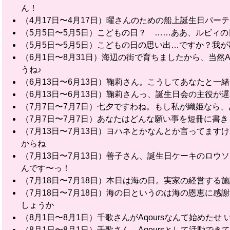
ん！
（4月17日〜4月17日）曜さんのための船上誕生日パ
（5月5日〜5月5日）こどもの日？ ……ああ、ルビィ
（5月5日〜5月5日）こどもの日の思い出…ですか？我
（6月1日〜8月31日）海辺の街で育ちましたから、当然A
うね♪
（6月13日〜6月13日）鞠莉さん。こうしてあなたと一緒
（6月13日〜6月13日）鞠莉さんっ、誕生日会の主役
（7月7日〜7月7日）七夕ですわね。もし私が織姫なら
（7月7日〜7月7日）あなたはどんな願い事を短冊に書
（7月13日〜7月13日）ヨハネとかなんとか言ってま
からね
（7月13日〜7月13日）善子さん、誕生日ケーキのロ
んです〜っ！
（7月18日〜7月18日）本日は海の日。実家の経営す
（7月18日〜7月18日）海の日というのは海の恩恵に
しょうか
（8月1日〜8月1日）千歌さんがAqoursなんて始めた
（8月1日〜8月1日）千歌さん、Aqoursとして活動