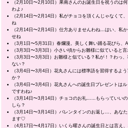
（2月10日〜2月10日）果南さんのお誕生日を祝うの
わよ♪
（2月14日〜2月14日）私がチョコを頂くんじゃなく
ね
（2月14日〜2月14日）仕方ありませんわね…はい、
せね
（3月1日〜5月31日）春爛漫。美しく舞い踊る花びら、Aq
（3月3日〜3月3日）小さい頃からお雛様に似ていると
（3月3日〜3月3日）お雛様と似ている？私が！？わっ
ない？
（3月4日〜3月4日）花丸さんには標準語を習得するよ
か？
（3月4日〜3月4日）花丸さんへの誕生日プレゼントは
ですわね♪
（3月14日〜3月14日）チョコのお礼……もらってい
しら？
（3月14日〜3月14日）バレンタインのお返し…、あ
ます♡
（4月17日〜4月17日）いくら曜さんの誕生日とは言