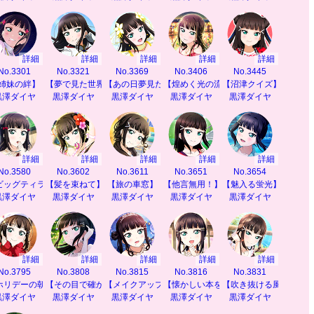
詳細
詳細
詳細
詳細
詳細
No.3301
No.3321
No.3369
No.3406
No.3445
なし】
姉妹の絆】
【夢で見た世界】
【あの日夢見たもの】
【煌めく光の流れ】
【沼津クイズ】
黒澤ダイヤ
黒澤ダイヤ
黒澤ダイヤ
黒澤ダイヤ
黒澤ダイヤ
詳細
詳細
詳細
詳細
詳細
No.3580
No.3602
No.3611
No.3651
No.3654
い】
ビッグティラミス】
【髪を束ねて】
【旅の車窓】
【他言無用！】
【魅入る蛍光】
黒澤ダイヤ
黒澤ダイヤ
黒澤ダイヤ
黒澤ダイヤ
黒澤ダイヤ
詳細
詳細
詳細
詳細
詳細
No.3795
No.3808
No.3815
No.3816
No.3831
うぃんぱーてぃ】
ホリデーの朝】
【その目で確かめて】
【メイクアップルビィ】
【懐かしい本を】
【吹き抜ける風の香り
黒澤ダイヤ
黒澤ダイヤ
黒澤ダイヤ
黒澤ダイヤ
黒澤ダイヤ