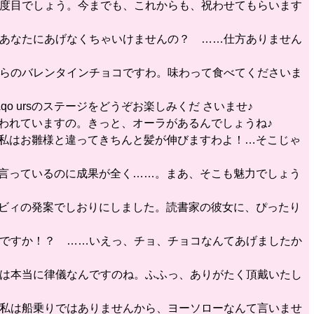
は何度目でしょう。今までも、これからも、祝わせてもらいます
て、あなたにあげなくちゃいけませんの？ ……仕方ありません
私からのバレンタインチョコですわ。味わって食べてくださいま
o ursのステージをどうぞお楽しみくだ さいませ♪
言われていますの。きっと、オーラがあるんでしょうね♪
、私はお雛様と違ってきちんと髪が伸びますわよ！…そこじゃ
う言っているのに成果が全く……。まあ、そこも魅力でしょう
ルビィの発案でしおりにしました。読書家の彼女に、ぴったり
いのですか！？ ……いえっ、チョ、チョコなんてあげましたか
なたは本当に律儀なんですのね。ふふっ、ありがたく頂戴いたし
え、私は船乗りではありませんから、ヨーソローなんて言いませ