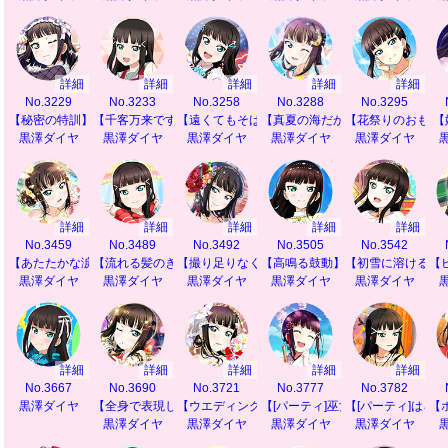
詳細
詳細
詳細
詳細
詳細
No.3229
No.3233
No.3258
No.3288
No.3295
【秘密の特訓】
【千客万来ですわ】
【遠くてもそばに】
【真夏の海だから】
【花祭りのおもて
【
黒澤ダイヤ
黒澤ダイヤ
黒澤ダイヤ
黒澤ダイヤ
黒澤ダイヤ
詳細
詳細
詳細
詳細
詳細
No.3459
No.3489
No.3492
No.3505
No.3542
【あたたかな涙】
【流れる髪のきらめき】
【撮り足りなくて】
【高鳴る鼓動】
【初雪に溶ける思
【
黒澤ダイヤ
黒澤ダイヤ
黒澤ダイヤ
黒澤ダイヤ
黒澤ダイヤ
詳細
詳細
詳細
詳細
詳細
No.3667
No.3690
No.3721
No.3777
No.3782
黒澤ダイヤ
【全身で表現したいから】
【ウエディングの夢】
【[パーティ]巫女舞ステップ】
【[パーティ]はろ
【
黒澤ダイヤ
黒澤ダイヤ
黒澤ダイヤ
黒澤ダイヤ