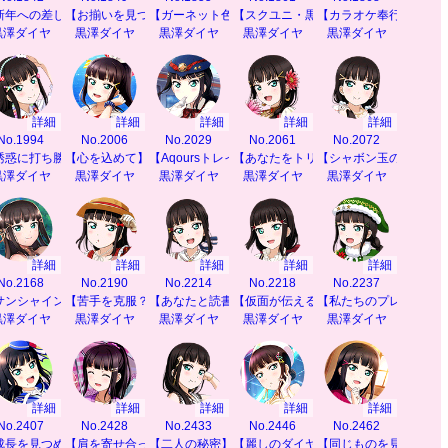
新年への差し入れ】
【お揃いを見つけて】
【ガーネット色のドレス】
【スクユニ・黒澤ダイヤ】
【カラオケ奉行】
黒澤ダイヤ
黒澤ダイヤ
黒澤ダイヤ
黒澤ダイヤ
黒澤ダイヤ
詳細
詳細
詳細
詳細
詳細
No.1994
No.2006
No.2029
No.2061
No.2072
誘惑に打ち勝て！】
【心を込めて】
【Aqoursトレイン】
【あなたをトリコに】
【シャボン玉のコツ♪】
黒澤ダイヤ
黒澤ダイヤ
黒澤ダイヤ
黒澤ダイヤ
黒澤ダイヤ
詳細
詳細
詳細
詳細
詳細
No.2168
No.2190
No.2214
No.2218
No.2237
サンシャインを感じて】
【苦手を克服？】
【あなたと読書】
【仮面が伝える思い】
【私たちのプレゼント
黒澤ダイヤ
黒澤ダイヤ
黒澤ダイヤ
黒澤ダイヤ
黒澤ダイヤ
詳細
詳細
詳細
詳細
詳細
No.2407
No.2428
No.2433
No.2446
No.2462
】
成長を見つめて】
【肩を寄せ合って】
【二人の秘密】
【麗しのダイヤモンド】
【同じものを見て感じ