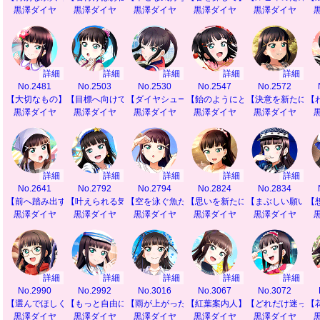
黒澤ダイヤ
黒澤ダイヤ
黒澤ダイヤ
黒澤ダイヤ
黒澤ダイヤ
詳細
詳細
詳細
詳細
詳細
No.2481
No.2503
No.2530
No.2547
No.2572
【大切なもの】
【目標へ向けて前進♪】
【ダイヤシュート♡】
【飴のようにとろけて】
【決意を新たに】
【
黒澤ダイヤ
黒澤ダイヤ
黒澤ダイヤ
黒澤ダイヤ
黒澤ダイヤ
詳細
詳細
詳細
詳細
詳細
No.2641
No.2792
No.2794
No.2824
No.2834
【前へ踏み出す力】
【叶えられる気がして】
【空を泳ぐ魚たち】
【思いを新たに】
【まぶしい願いご
【
黒澤ダイヤ
黒澤ダイヤ
黒澤ダイヤ
黒澤ダイヤ
黒澤ダイヤ
詳細
詳細
詳細
詳細
詳細
No.2990
No.2992
No.3016
No.3067
No.3072
【選んでほしくて】
【もっと自由に】
【雨が上がったら】
【紅葉案内人】
【どれだけ迷って
【
黒澤ダイヤ
黒澤ダイヤ
黒澤ダイヤ
黒澤ダイヤ
黒澤ダイヤ