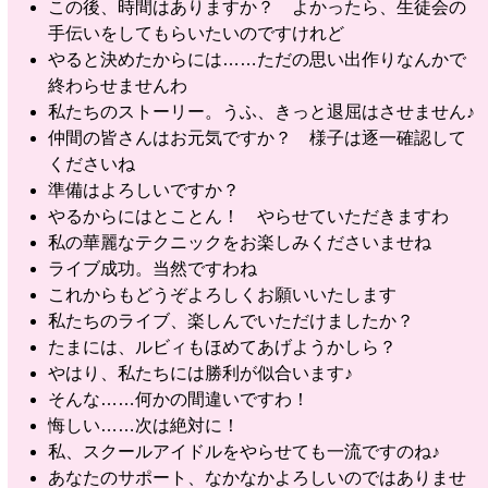
この後、時間はありますか？ よかったら、生徒会の
手伝いをしてもらいたいのですけれど
やると決めたからには……ただの思い出作りなんかで
終わらせませんわ
私たちのストーリー。うふ、きっと退屈はさせません♪
仲間の皆さんはお元気ですか？ 様子は逐一確認して
くださいね
準備はよろしいですか？
やるからにはとことん！ やらせていただきますわ
私の華麗なテクニックをお楽しみくださいませね
ライブ成功。当然ですわね
これからもどうぞよろしくお願いいたします
私たちのライブ、楽しんでいただけましたか？
たまには、ルビィもほめてあげようかしら？
やはり、私たちには勝利が似合います♪
そんな……何かの間違いですわ！
悔しい……次は絶対に！
私、スクールアイドルをやらせても一流ですのね♪
あなたのサポート、なかなかよろしいのではありませ