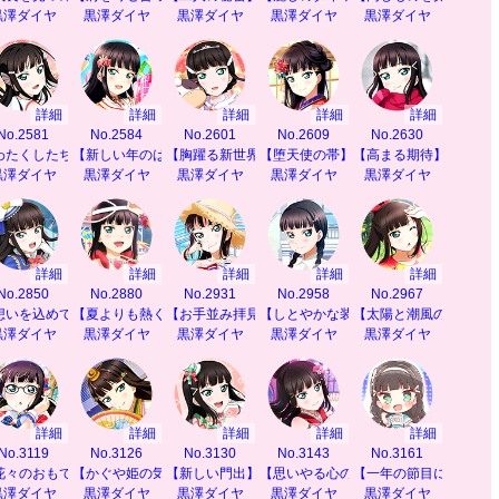
黒澤ダイヤ
黒澤ダイヤ
黒澤ダイヤ
黒澤ダイヤ
黒澤ダイヤ
詳細
詳細
詳細
詳細
詳細
No.2581
No.2584
No.2601
No.2609
No.2630
わたくしたちの特等席】
【新しい年のはじまりに】
【胸躍る新世界】
【堕天使の帯】
【高まる期待】
黒澤ダイヤ
黒澤ダイヤ
黒澤ダイヤ
黒澤ダイヤ
黒澤ダイヤ
詳細
詳細
詳細
詳細
詳細
No.2850
No.2880
No.2931
No.2958
No.2967
と】
想いを込めて】
【夏よりも熱く】
【お手並み拝見】
【しとやかな装い】
【太陽と潮風の恵み】
黒澤ダイヤ
黒澤ダイヤ
黒澤ダイヤ
黒澤ダイヤ
黒澤ダイヤ
詳細
詳細
詳細
詳細
詳細
No.3119
No.3126
No.3130
No.3143
No.3161
も】
花々のおもてなし】
【かぐや姫の気持ち】
【新しい門出】
【思いやる心の絆】
【一年の節目に】
黒澤ダイヤ
黒澤ダイヤ
黒澤ダイヤ
黒澤ダイヤ
黒澤ダイヤ