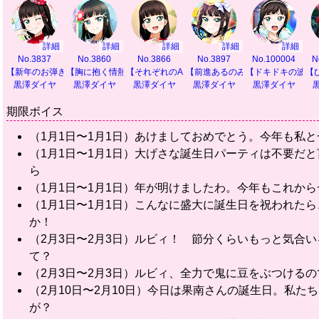
詳細
詳細
詳細
詳細
詳細
No.3837
No.3860
No.3866
No.3897
No.100004
N
【新年のお弾き初め】
【胸に抱く情熱の色】
【それぞれのAqours】
【前進あるのみ！】
【ドキドキの波に
【
黒澤ダイヤ
黒澤ダイヤ
黒澤ダイヤ
黒澤ダイヤ
黒澤ダイヤ
期限ボイス
（1月1日〜1月1日）あけましておめでとう。今年も私
（1月1日〜1月1日）大げさな誕生日パーティは不要だ
ら
（1月1日〜1月1日）年が明けましたわ。今年もこれから
（1月1日〜1月1日）こんなに盛大に誕生日を祝われた
か！
（2月3日〜2月3日）ルビィ！ 節分くらいもっと気合
て？
（2月3日〜2月3日）ルビィ、全力で鬼に豆をぶつける
（2月10日〜2月10日）今日は果南さんの誕生日。私
が？