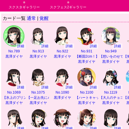
スクスタギャラリー
スクフェス2ギャラリー
カード一覧
通常
|
覚醒
詳細
詳細
詳細
詳細
詳細
No.789
No.913
No.922
No.931
No.949
黒澤ダイヤ
黒澤ダイヤ
黒澤ダイヤ
【断固2cm！】
【想いをのせて】
【
黒澤ダイヤ
黒澤ダイヤ
詳細
詳細
詳細
詳細
詳細
No.1069
No.1075
No.1090
No.1100
No.1119
【氷上のプリンセス】
【一足お先に♪】
黒澤ダイヤ
【ハートキャッチ♪】
【大人のチョコレ
【
黒澤ダイヤ
黒澤ダイヤ
黒澤ダイヤ
黒澤ダイヤ
詳細
詳細
詳細
詳細
詳細