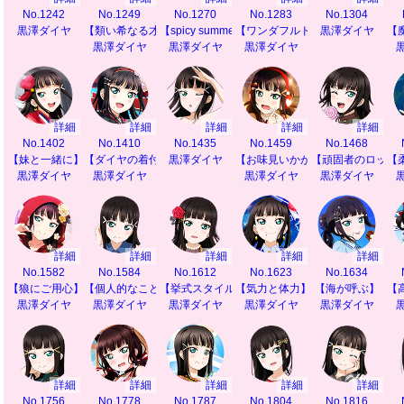
No.1242
No.1249
No.1270
No.1283
No.1304
黒澤ダイヤ
【類い希なる才能】
【spicy summer】
【ワンダフルドリーム】
黒澤ダイヤ
【
黒澤ダイヤ
黒澤ダイヤ
黒澤ダイヤ
詳細
詳細
詳細
詳細
詳細
No.1402
No.1410
No.1435
No.1459
No.1468
【妹と一緒に】
【ダイヤの着付け教室】
黒澤ダイヤ
【お味見いかが？】
【頑固者のロック
【
黒澤ダイヤ
黒澤ダイヤ
黒澤ダイヤ
黒澤ダイヤ
詳細
詳細
詳細
詳細
詳細
No.1582
No.1584
No.1612
No.1623
No.1634
【狼にご用心】
【個人的なこと】
【挙式スタイル】
【気力と体力】
【海が呼ぶ】
【
黒澤ダイヤ
黒澤ダイヤ
黒澤ダイヤ
黒澤ダイヤ
黒澤ダイヤ
詳細
詳細
詳細
詳細
詳細
No.1756
No.1778
No.1787
No.1804
No.1816