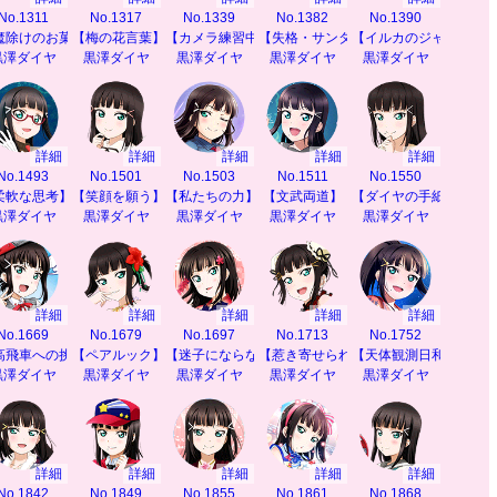
No.1311
No.1317
No.1339
No.1382
No.1390
魔除けのお菓子】
【梅の花言葉】
【カメラ練習中】
【失格・サンタクロース】
【イルカのジャンプ】
黒澤ダイヤ
黒澤ダイヤ
黒澤ダイヤ
黒澤ダイヤ
黒澤ダイヤ
詳細
詳細
詳細
詳細
詳細
No.1493
No.1501
No.1503
No.1511
No.1550
】
柔軟な思考】
【笑顔を願う】
【私たちの力】
【文武両道】
【ダイヤの手紙指南】
黒澤ダイヤ
黒澤ダイヤ
黒澤ダイヤ
黒澤ダイヤ
黒澤ダイヤ
詳細
詳細
詳細
詳細
詳細
No.1669
No.1679
No.1697
No.1713
No.1752
高飛車への挑戦】
【ペアルック】
【迷子にならないように】
【惹き寄せられる秘密】
【天体観測日和】
黒澤ダイヤ
黒澤ダイヤ
黒澤ダイヤ
黒澤ダイヤ
黒澤ダイヤ
詳細
詳細
詳細
詳細
詳細
No.1842
No.1849
No.1855
No.1861
No.1868