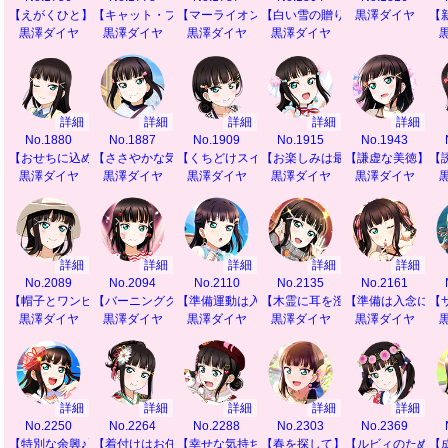
【えがくひと】
【キャット・プリティ】
【マーライオンへの道】
【白い雪の贈り物】
黒澤ダイヤ
【
黒澤ダイヤ
黒澤ダイヤ
黒澤ダイヤ
黒澤ダイヤ
詳細
詳細
詳細
詳細
詳細
No.1880
No.1887
No.1909
No.1915
No.1943
【おせちに込めた願い】
【ささやかな気遣い】
【くちどけスイート】
【お楽しみは最後に】
【謙虚な美徳】
【
黒澤ダイヤ
黒澤ダイヤ
黒澤ダイヤ
黒澤ダイヤ
黒澤ダイヤ
詳細
詳細
詳細
詳細
詳細
No.2089
No.2094
No.2110
No.2135
No.2161
【帽子とワンピース】
【バーニングクイズ】
【準備運動は入念に】
【木霊に耳を澄ませて】
【準備は入念に】
【
黒澤ダイヤ
黒澤ダイヤ
黒澤ダイヤ
黒澤ダイヤ
黒澤ダイヤ
詳細
詳細
詳細
詳細
詳細
No.2250
No.2264
No.2288
No.2303
No.2369
【特別な余興♪】
【着付けはお任せ】
【幸せな気持ち】
【春を探して】
【ルビィのために
【