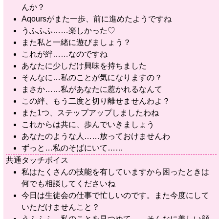
んか？
Aqoursがまた一歩、前に進めたようですね
うふふふ……楽しかった♡
また私と一緒に遊びましょう？
これが絆……なのですね
あなたに少しだけ興味を持ちました
そんなに…私のことが気になりますの？
まさか……私があなたに惹かれるなんて
この絆、もう二度と切り離せませんわよ？
また1つ、ステップアップしましたわね
これからは共に、歩んでいきましょう
あなたのような人……放っておけませんわ
ずっと…私のそばにいて……
共通タッチボイス
私はたくさんの技能を有していますから困ったときは
何でも相談してくださいね
今日は生徒会の仕事で忙しいのです。また今度にして
いただけませんこと？
うふふふ。私のことを見つめて……そんなに美しい顔