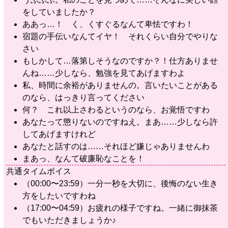
をしていましたか？
ああっ…！ く、くすぐるなんて卑怯ですわ！
宿題の手伝いなんてイヤ！ それくらい自分でやりな
さい
もしかして…落第しそうなのですか？！仕方ありませ
んね……少しなら、勉強を見てあげますわよ
私、時間に余裕がありませんの。言いたいことがある
のなら、はっきり言ってください
何？ これ以上さわるというのなら、お覚悟ですわ
あなたって懲りないのですねえ。まあ……少しなら許
してあげますけれど
あなたと話すのは……それほど嫌じゃありませんわ
まあっ、なんて破廉恥なことを！
共通タイムボイス
（00:00〜23:59）一分一秒を大切に、後悔のない生き
方をしたいですわね
（17:00〜04:59）お疲れの様子ですね。一緒に御抹茶
でもいただきましょうか♪