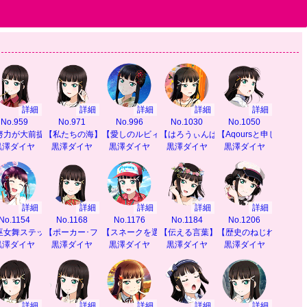
詳細
詳細
詳細
詳細
詳細
No.959
No.971
No.996
No.1030
No.1050
努力が大前提】
【私たちの海】
【愛しのルビィ】
【はろうぃんぱーてぃ】
【Aqoursと申しますわ
黒澤ダイヤ
黒澤ダイヤ
黒澤ダイヤ
黒澤ダイヤ
黒澤ダイヤ
詳細
詳細
詳細
詳細
詳細
No.1154
No.1168
No.1176
No.1184
No.1206
ート】
巫女舞ステップ】
【ポーカー･フェイス】
【スネークを選んだ理由】
【伝える言葉】
【歴史のねじれ】
黒澤ダイヤ
黒澤ダイヤ
黒澤ダイヤ
黒澤ダイヤ
黒澤ダイヤ
詳細
詳細
詳細
詳細
詳細