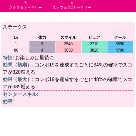
スクスタギャラリー
スクフェス2ギャラリー
ステータス
Lv
体力
スマイル
ピュア
クール
1
3
2540
2710
3590
80
4
3650
3820
4700
特技:
お楽しみは最後に
効果（初期）:
コンボ19を達成するごとに34%の確率でスコ
アが320増える
効果（最大）:
コンボ19を達成するごとに48%の確率でスコ
アが635増える
センタースキル:
効果: