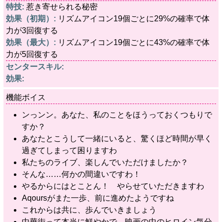
特技:
惹き寄せられる秘密
効果（初期）:
リズムアイコン19個ごとに29%の確率で体
力が3回復する
効果（最大）:
リズムアイコン19個ごとに43%の確率で体
力が5回復する
センタースキル:
効果:
機能ボイス
ンっンン。あなた、私のことをほうっておくつもりで
すか？
あなたとこうして一緒にいると、驚くほど時間が早く
過ぎてしまって困りますわ
私たちのライブ、楽しんでいただけましたか？
そんな……何かの間違いですわ！
やるからにはとことん！ やらせていただきますわ
Aqoursがまた一歩、前に進めたようですね
これからは共に、歩んでいきましょう
中華街って本当に鮮やかで…映画の中のヒロイン気分