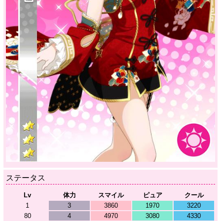
ステータス
Lv
体力
スマイル
ピュア
クール
1
3
3860
1970
3220
80
4
4970
3080
4330