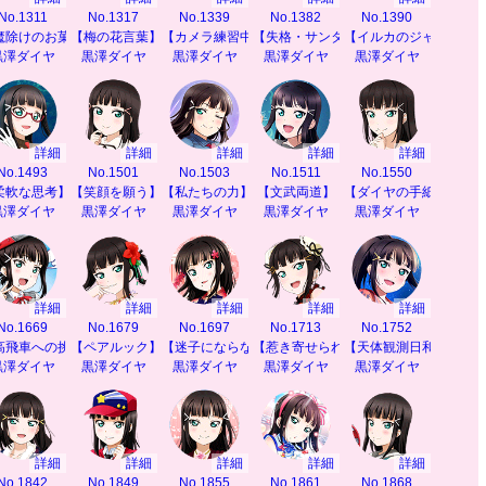
No.1311
No.1317
No.1339
No.1382
No.1390
魔除けのお菓子】
【梅の花言葉】
【カメラ練習中】
【失格・サンタクロース】
【イルカのジャンプ】
黒澤ダイヤ
黒澤ダイヤ
黒澤ダイヤ
黒澤ダイヤ
黒澤ダイヤ
詳細
詳細
詳細
詳細
詳細
No.1493
No.1501
No.1503
No.1511
No.1550
】
柔軟な思考】
【笑顔を願う】
【私たちの力】
【文武両道】
【ダイヤの手紙指南】
黒澤ダイヤ
黒澤ダイヤ
黒澤ダイヤ
黒澤ダイヤ
黒澤ダイヤ
詳細
詳細
詳細
詳細
詳細
No.1669
No.1679
No.1697
No.1713
No.1752
高飛車への挑戦】
【ペアルック】
【迷子にならないように】
【惹き寄せられる秘密】
【天体観測日和】
黒澤ダイヤ
黒澤ダイヤ
黒澤ダイヤ
黒澤ダイヤ
黒澤ダイヤ
詳細
詳細
詳細
詳細
詳細
No.1842
No.1849
No.1855
No.1861
No.1868