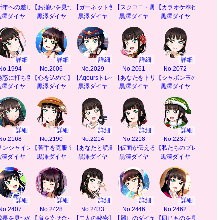
新年への差し入れ】
【お揃いを見つけて】
【ガーネット色のドレス】
【スクユニ・黒澤ダイヤ】
【カラオケ奉行】
黒澤ダイヤ
黒澤ダイヤ
黒澤ダイヤ
黒澤ダイヤ
黒澤ダイヤ
詳細
詳細
詳細
詳細
詳細
No.1994
No.2006
No.2029
No.2061
No.2072
誘惑に打ち勝て！】
【心を込めて】
【Aqoursトレイン】
【あなたをトリコに】
【シャボン玉のコツ♪】
黒澤ダイヤ
黒澤ダイヤ
黒澤ダイヤ
黒澤ダイヤ
黒澤ダイヤ
詳細
詳細
詳細
詳細
詳細
No.2168
No.2190
No.2214
No.2218
No.2237
サンシャインを感じて】
【苦手を克服？】
【あなたと読書】
【仮面が伝える思い】
【私たちのプレゼント
黒澤ダイヤ
黒澤ダイヤ
黒澤ダイヤ
黒澤ダイヤ
黒澤ダイヤ
詳細
詳細
詳細
詳細
詳細
No.2407
No.2428
No.2433
No.2446
No.2462
】
成長を見つめて】
【肩を寄せ合って】
【二人の秘密】
【麗しのダイヤモンド】
【同じものを見て感じ