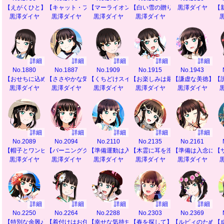
【えがくひと】
【キャット・プリティ】
【マーライオンへの道】
【白い雪の贈り物】
黒澤ダイヤ
【
黒澤ダイヤ
黒澤ダイヤ
黒澤ダイヤ
黒澤ダイヤ
詳細
詳細
詳細
詳細
詳細
No.1880
No.1887
No.1909
No.1915
No.1943
【おせちに込めた願い】
【ささやかな気遣い】
【くちどけスイート】
【お楽しみは最後に】
【謙虚な美徳】
【
黒澤ダイヤ
黒澤ダイヤ
黒澤ダイヤ
黒澤ダイヤ
黒澤ダイヤ
詳細
詳細
詳細
詳細
詳細
No.2089
No.2094
No.2110
No.2135
No.2161
【帽子とワンピース】
【バーニングクイズ】
【準備運動は入念に】
【木霊に耳を澄ませて】
【準備は入念に】
【
黒澤ダイヤ
黒澤ダイヤ
黒澤ダイヤ
黒澤ダイヤ
黒澤ダイヤ
詳細
詳細
詳細
詳細
詳細
No.2250
No.2264
No.2288
No.2303
No.2369
【特別な余興♪】
【着付けはお任せ】
【幸せな気持ち】
【春を探して】
【ルビィのために
【