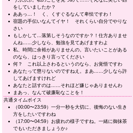
をしていましたか？
ああっ…！ く、くすぐるなんて卑怯ですわ！
宿題の手伝いなんてイヤ！ それくらい自分でやりな
さい
もしかして…落第しそうなのですか？！仕方ありませ
んね……少しなら、勉強を見てあげますわよ
私、時間に余裕がありませんの。言いたいことがある
のなら、はっきり言ってください
何？ これ以上さわるというのなら、お覚悟ですわ
あなたって懲りないのですねえ。まあ……少しなら許
してあげますけれど
あなたと話すのは……それほど嫌じゃありませんわ
まあっ、なんて破廉恥なことを！
共通タイムボイス
（00:00〜23:59）一分一秒を大切に、後悔のない生き
方をしたいですわね
（17:00〜04:59）お疲れの様子ですね。一緒に御抹茶
でもいただきましょうか♪