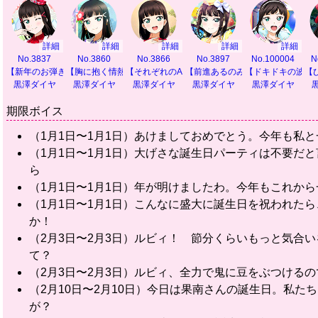
詳細
詳細
詳細
詳細
詳細
No.3837
No.3860
No.3866
No.3897
No.100004
N
【新年のお弾き初め】
【胸に抱く情熱の色】
【それぞれのAqours】
【前進あるのみ！】
【ドキドキの波に
【
黒澤ダイヤ
黒澤ダイヤ
黒澤ダイヤ
黒澤ダイヤ
黒澤ダイヤ
期限ボイス
（1月1日〜1月1日）あけましておめでとう。今年も私
（1月1日〜1月1日）大げさな誕生日パーティは不要だ
ら
（1月1日〜1月1日）年が明けましたわ。今年もこれから
（1月1日〜1月1日）こんなに盛大に誕生日を祝われた
か！
（2月3日〜2月3日）ルビィ！ 節分くらいもっと気合
て？
（2月3日〜2月3日）ルビィ、全力で鬼に豆をぶつける
（2月10日〜2月10日）今日は果南さんの誕生日。私
が？