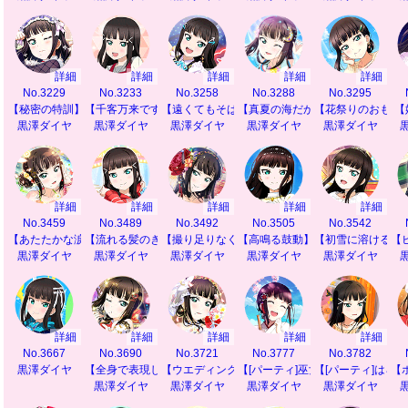
詳細
詳細
詳細
詳細
詳細
No.3229
No.3233
No.3258
No.3288
No.3295
【秘密の特訓】
【千客万来ですわ】
【遠くてもそばに】
【真夏の海だから】
【花祭りのおもて
【
黒澤ダイヤ
黒澤ダイヤ
黒澤ダイヤ
黒澤ダイヤ
黒澤ダイヤ
詳細
詳細
詳細
詳細
詳細
No.3459
No.3489
No.3492
No.3505
No.3542
【あたたかな涙】
【流れる髪のきらめき】
【撮り足りなくて】
【高鳴る鼓動】
【初雪に溶ける思
【
黒澤ダイヤ
黒澤ダイヤ
黒澤ダイヤ
黒澤ダイヤ
黒澤ダイヤ
詳細
詳細
詳細
詳細
詳細
No.3667
No.3690
No.3721
No.3777
No.3782
黒澤ダイヤ
【全身で表現したいから】
【ウエディングの夢】
【[パーティ]巫女舞ステップ】
【[パーティ]はろ
【
黒澤ダイヤ
黒澤ダイヤ
黒澤ダイヤ
黒澤ダイヤ