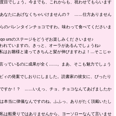
は何度目でしょう。今までも、これからも、祝わせてもらいます
て、あなたにあげなくちゃいけませんの？ ……仕方ありません
私からのバレンタインチョコですわ。味わって食べてくださいま
o ursのステージをどうぞお楽しみくだ さいませ♪
言われていますの。きっと、オーラがあるんでしょうね♪
、私はお雛様と違ってきちんと髪が伸びますわよ！…そこじゃ
う言っているのに成果が全く……。まあ、そこも魅力でしょう
ルビィの発案でしおりにしました。読書家の彼女に、ぴったり
いのですか！？ ……いえっ、チョ、チョコなんてあげましたか
なたは本当に律儀なんですのね。ふふっ、ありがたく頂戴いたし
え、私は船乗りではありませんから、ヨーソローなんて言いませ