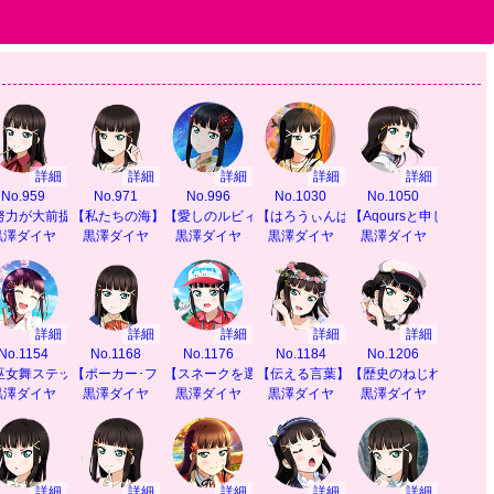
詳細
詳細
詳細
詳細
詳細
No.959
No.971
No.996
No.1030
No.1050
努力が大前提】
【私たちの海】
【愛しのルビィ】
【はろうぃんぱーてぃ】
【Aqoursと申しますわ
黒澤ダイヤ
黒澤ダイヤ
黒澤ダイヤ
黒澤ダイヤ
黒澤ダイヤ
詳細
詳細
詳細
詳細
詳細
No.1154
No.1168
No.1176
No.1184
No.1206
ート】
巫女舞ステップ】
【ポーカー･フェイス】
【スネークを選んだ理由】
【伝える言葉】
【歴史のねじれ】
黒澤ダイヤ
黒澤ダイヤ
黒澤ダイヤ
黒澤ダイヤ
黒澤ダイヤ
詳細
詳細
詳細
詳細
詳細