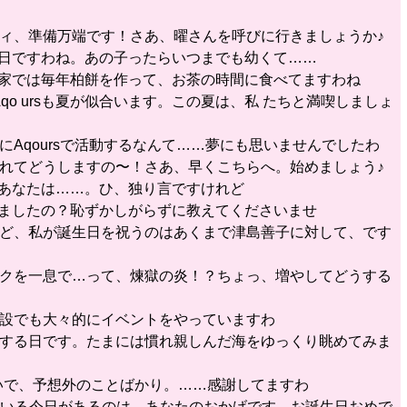
ーティ、準備万端です！さあ、曜さんを呼びに行きましょうか♪
の日ですわね。あの子ったらいつまでも幼くて……
が家では毎年柏餅を作って、お茶の時間に食べてますわね
qo ursも夏が似合います。この夏は、私 たちと満喫しましょ
にAqoursで活動するなんて……夢にも思いませんでしたわ
が遅れてどうしますの〜！さあ、早くこちらへ。始めましょう♪
、あなたは……。ひ、独り言ですけれど
きましたの？恥ずかしがらずに教えてくださいませ
すけど、私が誕生日を祝うのはあくまで津島善子に対して、です
ウソクを一息で…って、煉獄の炎！？ちょっ、増やしてどうする
る施設でも大々的にイベントをやっていますわ
感謝する日です。たまには慣れ親しんだ海をゆっくり眺めてみま
せ いで、予想外のことばかり。……感謝してますわ
できている今日があるのは、あなたのおかげです。お誕生日おめで