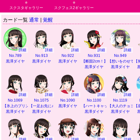
スクスタギャラリー
スクフェス2ギャラリー
カード一覧
通常
|
覚醒
詳細
詳細
詳細
詳細
詳細
No.789
No.913
No.922
No.931
No.949
黒澤ダイヤ
黒澤ダイヤ
黒澤ダイヤ
【断固2cm！】
【想いをのせて】
【
黒澤ダイヤ
黒澤ダイヤ
詳細
詳細
詳細
詳細
詳細
No.1069
No.1075
No.1090
No.1100
No.1119
【氷上のプリンセス】
【一足お先に♪】
黒澤ダイヤ
【ハートキャッチ♪】
【大人のチョコレ
【
黒澤ダイヤ
黒澤ダイヤ
黒澤ダイヤ
黒澤ダイヤ
詳細
詳細
詳細
詳細
詳細