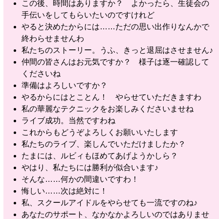
この後、時間はありますか？ よかったら、生徒会の
手伝いをしてもらいたいのですけれど
やると決めたからには……ただの思い出作りなんかで
終わらせませんわ
私たちのストーリー。うふ、きっと退屈はさせません♪
仲間の皆さんはお元気ですか？ 様子は逐一確認して
くださいね
準備はよろしいですか？
やるからにはとことん！ やらせていただきますわ
私の華麗なテクニックをお楽しみくださいませね
ライブ成功。当然ですわね
これからもどうぞよろしくお願いいたします
私たちのライブ、楽しんでいただけましたか？
たまには、ルビィもほめてあげようかしら？
やはり、私たちには勝利が似合います♪
そんな……何かの間違いですわ！
悔しい……次は絶対に！
私、スクールアイドルをやらせても一流ですのね♪
あなたのサポート、なかなかよろしいのではありませ