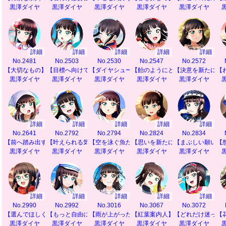
黒澤ダイヤ
黒澤ダイヤ
黒澤ダイヤ
黒澤ダイヤ
黒澤ダイヤ
詳細
詳細
詳細
詳細
詳細
No.2481
No.2503
No.2530
No.2547
No.2572
【大切なもの】
【目標へ向けて前進♪】
【ダイヤシュート♡】
【飴のようにとろけて】
【決意を新たに】
【
黒澤ダイヤ
黒澤ダイヤ
黒澤ダイヤ
黒澤ダイヤ
黒澤ダイヤ
詳細
詳細
詳細
詳細
詳細
No.2641
No.2792
No.2794
No.2824
No.2834
【前へ踏み出す力】
【叶えられる気がして】
【空を泳ぐ魚たち】
【思いを新たに】
【まぶしい願いご
【
黒澤ダイヤ
黒澤ダイヤ
黒澤ダイヤ
黒澤ダイヤ
黒澤ダイヤ
詳細
詳細
詳細
詳細
詳細
No.2990
No.2992
No.3016
No.3067
No.3072
【選んでほしくて】
【もっと自由に】
【雨が上がったら】
【紅葉案内人】
【どれだけ迷って
【
黒澤ダイヤ
黒澤ダイヤ
黒澤ダイヤ
黒澤ダイヤ
黒澤ダイヤ