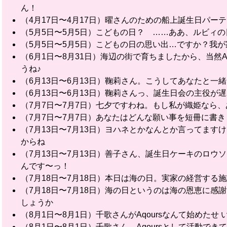
ん！
（4月17日〜4月17日）曜さんのための船上誕生日パ
（5月5日〜5月5日）こどもの日？ ……ああ、ルビィ
（5月5日〜5月5日）こどもの日の思い出…ですか？我
（6月1日〜8月31日）海辺の街で育ちましたから、当然A
うね♪
（6月13日〜6月13日）鞠莉さん。こうしてあなたと一緒
（6月13日〜6月13日）鞠莉さんっ、誕生日会の主役
（7月7日〜7月7日）七夕ですわね。もし私が織姫なら
（7月7日〜7月7日）あなたはどんな願い事を短冊に書
（7月13日〜7月13日）ヨハネとかなんとか言ってま
からね
（7月13日〜7月13日）善子さん、誕生日ケーキのロ
んです〜っ！
（7月18日〜7月18日）本日は海の日。実家の経営す
（7月18日〜7月18日）海の日というのは海の恩恵に
しょうか
（8月1日〜8月1日）千歌さんがAqoursなんて始めた
（8月1日〜8月1日）千歌さん、Aqoursとして活動