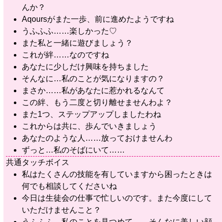
んか？
Aqoursがまた一歩、前に進めたようですね
うふふふ……楽しかった♡
また私と一緒に遊びましょう？
これが絆……なのですね
あなたに少しだけ興味を持ちました
そんなに…私のことが気になりますの？
まさか……私があなたに惹かれるなんて
この絆、もう二度と切り離せませんわよ？
また1つ、ステップアップしましたわね
これからは共に、歩んでいきましょう
あなたのような人……放っておけませんわ
ずっと…私のそばにいて……
共通タッチボイス
私はたくさんの技能を有していますから困ったときは
何でも相談してくださいね
今日は生徒会の仕事で忙しいのです。また今度にして
いただけませんこと？
うふふふ。私のことを見つめて……そんなに美しい顔