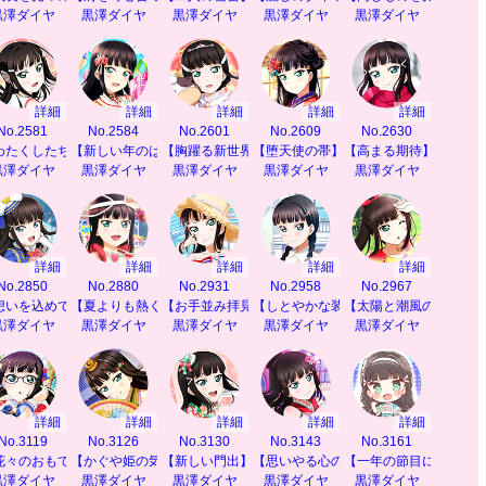
黒澤ダイヤ
黒澤ダイヤ
黒澤ダイヤ
黒澤ダイヤ
黒澤ダイヤ
詳細
詳細
詳細
詳細
詳細
No.2581
No.2584
No.2601
No.2609
No.2630
わたくしたちの特等席】
【新しい年のはじまりに】
【胸躍る新世界】
【堕天使の帯】
【高まる期待】
黒澤ダイヤ
黒澤ダイヤ
黒澤ダイヤ
黒澤ダイヤ
黒澤ダイヤ
詳細
詳細
詳細
詳細
詳細
No.2850
No.2880
No.2931
No.2958
No.2967
と】
想いを込めて】
【夏よりも熱く】
【お手並み拝見】
【しとやかな装い】
【太陽と潮風の恵み】
黒澤ダイヤ
黒澤ダイヤ
黒澤ダイヤ
黒澤ダイヤ
黒澤ダイヤ
詳細
詳細
詳細
詳細
詳細
No.3119
No.3126
No.3130
No.3143
No.3161
も】
花々のおもてなし】
【かぐや姫の気持ち】
【新しい門出】
【思いやる心の絆】
【一年の節目に】
黒澤ダイヤ
黒澤ダイヤ
黒澤ダイヤ
黒澤ダイヤ
黒澤ダイヤ