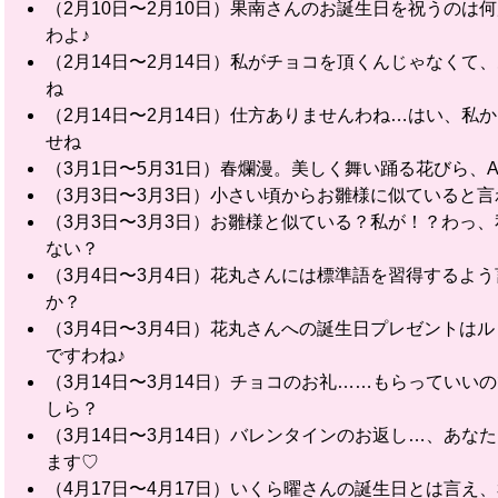
（2月10日〜2月10日）果南さんのお誕生日を祝うの
わよ♪
（2月14日〜2月14日）私がチョコを頂くんじゃなく
ね
（2月14日〜2月14日）仕方ありませんわね…はい、
せね
（3月1日〜5月31日）春爛漫。美しく舞い踊る花びら、Aq
（3月3日〜3月3日）小さい頃からお雛様に似ていると
（3月3日〜3月3日）お雛様と似ている？私が！？わっ
ない？
（3月4日〜3月4日）花丸さんには標準語を習得するよ
か？
（3月4日〜3月4日）花丸さんへの誕生日プレゼントは
ですわね♪
（3月14日〜3月14日）チョコのお礼……もらってい
しら？
（3月14日〜3月14日）バレンタインのお返し…、あ
ます♡
（4月17日〜4月17日）いくら曜さんの誕生日とは言