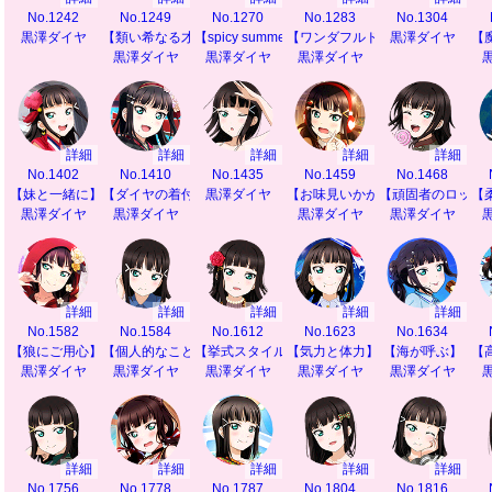
No.1242
No.1249
No.1270
No.1283
No.1304
黒澤ダイヤ
【類い希なる才能】
【spicy summer】
【ワンダフルドリーム】
黒澤ダイヤ
【
黒澤ダイヤ
黒澤ダイヤ
黒澤ダイヤ
詳細
詳細
詳細
詳細
詳細
No.1402
No.1410
No.1435
No.1459
No.1468
【妹と一緒に】
【ダイヤの着付け教室】
黒澤ダイヤ
【お味見いかが？】
【頑固者のロック
【
黒澤ダイヤ
黒澤ダイヤ
黒澤ダイヤ
黒澤ダイヤ
詳細
詳細
詳細
詳細
詳細
No.1582
No.1584
No.1612
No.1623
No.1634
【狼にご用心】
【個人的なこと】
【挙式スタイル】
【気力と体力】
【海が呼ぶ】
【
黒澤ダイヤ
黒澤ダイヤ
黒澤ダイヤ
黒澤ダイヤ
黒澤ダイヤ
詳細
詳細
詳細
詳細
詳細
No.1756
No.1778
No.1787
No.1804
No.1816