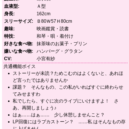
血液型
Ａ型
身長
162cm
スリーサイズ
Ｂ80Ｗ57Ｈ80cm
趣味
映画鑑賞・読書
特技
和琴・唄・着付け
好きな食べ物
抹茶味のお菓子・プリン
嫌いな食べ物
ハンバーグ・グラタン
CV
小宮有紗
共通機能ボイス
ストーリーが未読？ためこむのはよくないと、あれほ
ど言ったではありませんか
課題？ そんなもの、この私がいればすぐに終わらせ
てみせますわ
私でしたら、すぐに次のライブにいけますよ！ さ
あ、再開しましょう♪
はぁ……はぁ…… 少し休憩しませんこと？
LP回復にはラブカストーン？ ……私 はそんなもの存
じ上げません