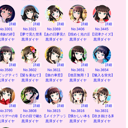
詳細
詳細
詳細
詳細
詳細
No.3301
No.3321
No.3369
No.3406
No.3445
なし】
姉妹の絆】
【夢で見た世界】
【あの日夢見たもの】
【煌めく光の流れ】
【沼津クイズ】
黒澤ダイヤ
黒澤ダイヤ
黒澤ダイヤ
黒澤ダイヤ
黒澤ダイヤ
詳細
詳細
詳細
詳細
詳細
No.3580
No.3602
No.3611
No.3651
No.3654
い】
ビッグティラミス】
【髪を束ねて】
【旅の車窓】
【他言無用！】
【魅入る蛍光】
黒澤ダイヤ
黒澤ダイヤ
黒澤ダイヤ
黒澤ダイヤ
黒澤ダイヤ
詳細
詳細
詳細
詳細
詳細
No.3795
No.3808
No.3815
No.3816
No.3831
うぃんぱーてぃ】
ホリデーの朝】
【その目で確かめて】
【メイクアップルビィ】
【懐かしい本を】
【吹き抜ける風の香り
黒澤ダイヤ
黒澤ダイヤ
黒澤ダイヤ
黒澤ダイヤ
黒澤ダイヤ