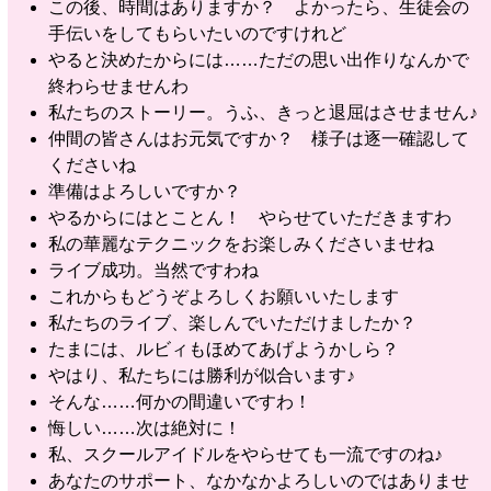
この後、時間はありますか？ よかったら、生徒会の
手伝いをしてもらいたいのですけれど
やると決めたからには……ただの思い出作りなんかで
終わらせませんわ
私たちのストーリー。うふ、きっと退屈はさせません♪
仲間の皆さんはお元気ですか？ 様子は逐一確認して
くださいね
準備はよろしいですか？
やるからにはとことん！ やらせていただきますわ
私の華麗なテクニックをお楽しみくださいませね
ライブ成功。当然ですわね
これからもどうぞよろしくお願いいたします
私たちのライブ、楽しんでいただけましたか？
たまには、ルビィもほめてあげようかしら？
やはり、私たちには勝利が似合います♪
そんな……何かの間違いですわ！
悔しい……次は絶対に！
私、スクールアイドルをやらせても一流ですのね♪
あなたのサポート、なかなかよろしいのではありませ