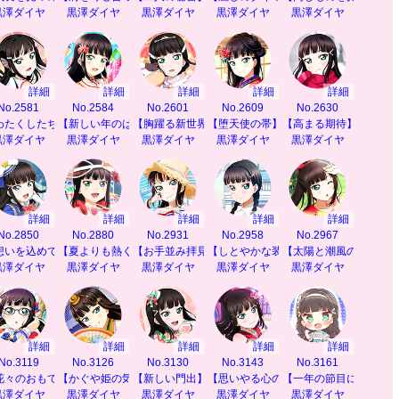
黒澤ダイヤ
黒澤ダイヤ
黒澤ダイヤ
黒澤ダイヤ
黒澤ダイヤ
詳細
詳細
詳細
詳細
詳細
No.2581
No.2584
No.2601
No.2609
No.2630
わたくしたちの特等席】
【新しい年のはじまりに】
【胸躍る新世界】
【堕天使の帯】
【高まる期待】
黒澤ダイヤ
黒澤ダイヤ
黒澤ダイヤ
黒澤ダイヤ
黒澤ダイヤ
詳細
詳細
詳細
詳細
詳細
No.2850
No.2880
No.2931
No.2958
No.2967
と】
想いを込めて】
【夏よりも熱く】
【お手並み拝見】
【しとやかな装い】
【太陽と潮風の恵み】
黒澤ダイヤ
黒澤ダイヤ
黒澤ダイヤ
黒澤ダイヤ
黒澤ダイヤ
詳細
詳細
詳細
詳細
詳細
No.3119
No.3126
No.3130
No.3143
No.3161
も】
花々のおもてなし】
【かぐや姫の気持ち】
【新しい門出】
【思いやる心の絆】
【一年の節目に】
黒澤ダイヤ
黒澤ダイヤ
黒澤ダイヤ
黒澤ダイヤ
黒澤ダイヤ