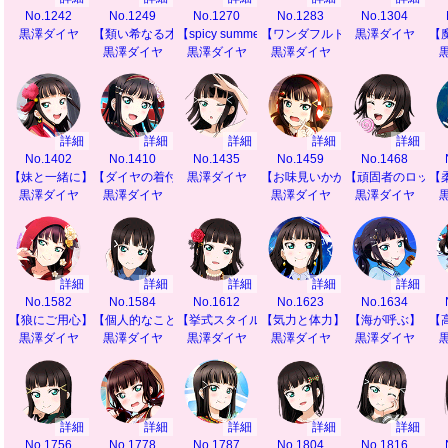
No.1242
No.1249
No.1270
No.1283
No.1304
黒澤ダイヤ
【類い希なる才能】
【spicy summer】
【ワンダフルドリーム】
黒澤ダイヤ
【
黒澤ダイヤ
黒澤ダイヤ
黒澤ダイヤ
詳細
詳細
詳細
詳細
詳細
No.1402
No.1410
No.1435
No.1459
No.1468
【妹と一緒に】
【ダイヤの着付け教室】
黒澤ダイヤ
【お味見いかが？】
【頑固者のロック
【
黒澤ダイヤ
黒澤ダイヤ
黒澤ダイヤ
黒澤ダイヤ
詳細
詳細
詳細
詳細
詳細
No.1582
No.1584
No.1612
No.1623
No.1634
【狼にご用心】
【個人的なこと】
【挙式スタイル】
【気力と体力】
【海が呼ぶ】
【
黒澤ダイヤ
黒澤ダイヤ
黒澤ダイヤ
黒澤ダイヤ
黒澤ダイヤ
詳細
詳細
詳細
詳細
詳細
No.1756
No.1778
No.1787
No.1804
No.1816