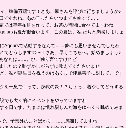
ーティ、準備万端です！さあ、曜さんを呼びに行きましょうか♪
の日ですわね。あの子ったらいつまでも幼くて……
が家では毎年柏餅を作って、お茶の時間に食べてますわね
qo ursも夏が似合います。この夏は、私 たちと満喫しましょ
にAqoursで活動するなんて……夢にも思いませんでしたわ
が遅れてどうしますの〜！さあ、早くこちらへ。始めましょう♪
、あなたは……。ひ、独り言ですけれど
きましたの？恥ずかしがらずに教えてくださいませ
すけど、私が誕生日を祝うのはあくまで津島善子に対して、です
ウソクを一息で…って、煉獄の炎！？ちょっ、増やしてどうする
る施設でも大々的にイベントをやっていますわ
感謝する日です。たまには慣れ親しんだ海をゆっくり眺めてみま
せ いで、予想外のことばかり。……感謝してますわ
できている今日があるのは、あなたのおかげです。お誕生日おめで