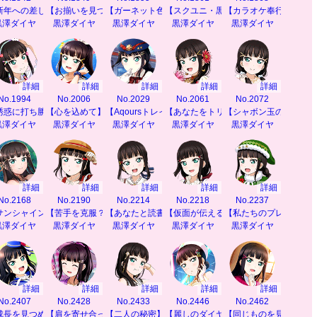
新年への差し入れ】
【お揃いを見つけて】
【ガーネット色のドレス】
【スクユニ・黒澤ダイヤ】
【カラオケ奉行】
黒澤ダイヤ
黒澤ダイヤ
黒澤ダイヤ
黒澤ダイヤ
黒澤ダイヤ
詳細
詳細
詳細
詳細
詳細
No.1994
No.2006
No.2029
No.2061
No.2072
誘惑に打ち勝て！】
【心を込めて】
【Aqoursトレイン】
【あなたをトリコに】
【シャボン玉のコツ♪】
黒澤ダイヤ
黒澤ダイヤ
黒澤ダイヤ
黒澤ダイヤ
黒澤ダイヤ
詳細
詳細
詳細
詳細
詳細
No.2168
No.2190
No.2214
No.2218
No.2237
サンシャインを感じて】
【苦手を克服？】
【あなたと読書】
【仮面が伝える思い】
【私たちのプレゼント
黒澤ダイヤ
黒澤ダイヤ
黒澤ダイヤ
黒澤ダイヤ
黒澤ダイヤ
詳細
詳細
詳細
詳細
詳細
No.2407
No.2428
No.2433
No.2446
No.2462
】
成長を見つめて】
【肩を寄せ合って】
【二人の秘密】
【麗しのダイヤモンド】
【同じものを見て感じ