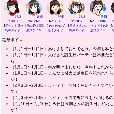
詳細
詳細
詳細
詳細
詳細
No.3837
No.3860
No.3866
No.3897
No.100004
N
【新年のお弾き初め】
【胸に抱く情熱の色】
【それぞれのAqours】
【前進あるのみ！】
【ドキドキの波に
【
黒澤ダイヤ
黒澤ダイヤ
黒澤ダイヤ
黒澤ダイヤ
黒澤ダイヤ
期限ボイス
（1月1日〜1月1日）あけましておめでとう。今年も私
（1月1日〜1月1日）大げさな誕生日パーティは不要だ
ら
（1月1日〜1月1日）年が明けましたわ。今年もこれから
（1月1日〜1月1日）こんなに盛大に誕生日を祝われた
か！
（2月3日〜2月3日）ルビィ！ 節分くらいもっと気合
て？
（2月3日〜2月3日）ルビィ、全力で鬼に豆をぶつける
（2月10日〜2月10日）今日は果南さんの誕生日。私
が？