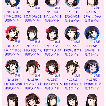
詳細
詳細
詳細
詳細
詳細
No.1493
No.1501
No.1503
No.1511
No.1550
【柔軟な思考】
【笑顔を願う】
【私たちの力】
【文武両道】
【ダイヤの手紙指
黒澤ダイヤ
黒澤ダイヤ
黒澤ダイヤ
黒澤ダイヤ
黒澤ダイヤ
詳細
詳細
詳細
詳細
詳細
No.1582
No.1584
No.1612
No.1623
No.1634
【狼にご用心】
【個人的なこと】
【挙式スタイル】
【気力と体力】
【海が呼ぶ】
黒澤ダイヤ
黒澤ダイヤ
黒澤ダイヤ
黒澤ダイヤ
黒澤ダイヤ
詳細
詳細
詳細
詳細
詳細
No.1669
No.1679
No.1697
No.1713
No.1752
【高飛車への挑戦】
【ペアルック】
【迷子にならないように】
【惹き寄せられる秘密】
【天体観測日和】
黒澤ダイヤ
黒澤ダイヤ
黒澤ダイヤ
黒澤ダイヤ
黒澤ダイヤ