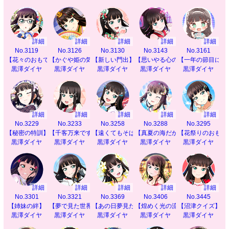
詳細
詳細
詳細
詳細
詳細
No.3119
No.3126
No.3130
No.3143
No.3161
【花々のおもてなし】
【かぐや姫の気持ち】
【新しい門出】
【思いやる心の絆】
【一年の節目に】
黒澤ダイヤ
黒澤ダイヤ
黒澤ダイヤ
黒澤ダイヤ
黒澤ダイヤ
詳細
詳細
詳細
詳細
詳細
No.3229
No.3233
No.3258
No.3288
No.3295
【秘密の特訓】
【千客万来ですわ】
【遠くてもそばに】
【真夏の海だから】
【花祭りのおもて
黒澤ダイヤ
黒澤ダイヤ
黒澤ダイヤ
黒澤ダイヤ
黒澤ダイヤ
詳細
詳細
詳細
詳細
詳細
No.3301
No.3321
No.3369
No.3406
No.3445
【姉妹の絆】
【夢で見た世界】
【あの日夢見たもの】
【煌めく光の流れ】
【沼津クイズ】
黒澤ダイヤ
黒澤ダイヤ
黒澤ダイヤ
黒澤ダイヤ
黒澤ダイヤ