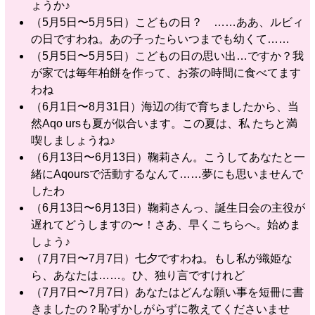
ょうか♪
（5月5日〜5月5日）こどもの日？ ……ああ、ルビィ
の日ですわね。あの子ったらいつまでも幼くて……
（5月5日〜5月5日）こどもの日の思い出…ですか？我
が家では毎年柏餅を作って、お茶の時間に食べてます
わね
（6月1日〜8月31日）海辺の街で育ちましたから、当
然Aqo ursも夏が似合います。この夏は、私 たちと満
喫しましょうね♪
（6月13日〜6月13日）鞠莉さん。こうしてあなたと一
緒にAqoursで活動するなんて……夢にも思いませんで
したわ
（6月13日〜6月13日）鞠莉さんっ、誕生日会の主役が
遅れてどうしますの〜！さあ、早くこちらへ。始めま
しょう♪
（7月7日〜7月7日）七夕ですわね。もし私が織姫な
ら、あなたは……。ひ、独り言ですけれど
（7月7日〜7月7日）あなたはどんな願い事を短冊に書
きましたの？恥ずかしがらずに教えてくださいませ