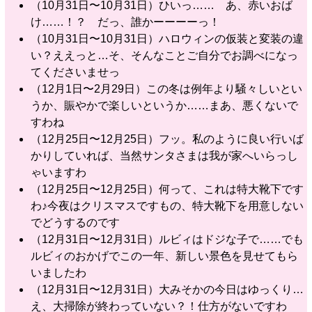
（10月31日〜10月31日）ひいっ…… あ、赤いおば
け……！？ だっ、誰かーーーーっ！
（10月31日〜10月31日）ハロウィンの仮装と変装の違
い？ええっと…そ、そんなことご自分でお調べになっ
てくださいませっ
（12月1日〜2月29日）この冬は例年より騒々しいとい
うか、賑やかで楽しいというか……まあ、悪くないで
すわね
（12月25日〜12月25日）フッ。私のように良い行いば
かりしていれば、当然サンタさまは我が家へいらっし
ゃいますわ
（12月25日〜12月25日）何って、これは特大靴下です
わ♪今夜はクリスマスですもの、特大靴下を用意しない
でどうするのです
（12月31日〜12月31日）ルビィはドジな子で……でも
ルビィのおかげでこの一年、新しい景色を見せてもら
いましたわ
（12月31日〜12月31日）大みそかの今日はゆっくり…
え、大掃除が終わっていない？！仕方がないですわ