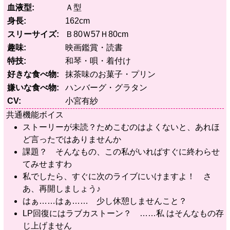
血液型
Ａ型
身長
162cm
スリーサイズ
Ｂ80Ｗ57Ｈ80cm
趣味
映画鑑賞・読書
特技
和琴・唄・着付け
好きな食べ物
抹茶味のお菓子・プリン
嫌いな食べ物
ハンバーグ・グラタン
CV
小宮有紗
共通機能ボイス
ストーリーが未読？ためこむのはよくないと、あれほ
ど言ったではありませんか
課題？ そんなもの、この私がいればすぐに終わらせ
てみせますわ
私でしたら、すぐに次のライブにいけますよ！ さ
あ、再開しましょう♪
はぁ……はぁ…… 少し休憩しませんこと？
LP回復にはラブカストーン？ ……私 はそんなもの存
じ上げません