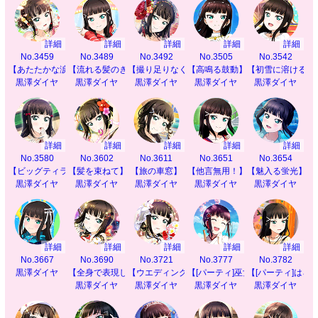
詳細
詳細
詳細
詳細
詳細
No.3459
No.3489
No.3492
No.3505
No.3542
【あたたかな涙】
【流れる髪のきらめき】
【撮り足りなくて】
【高鳴る鼓動】
【初雪に溶ける思
黒澤ダイヤ
黒澤ダイヤ
黒澤ダイヤ
黒澤ダイヤ
黒澤ダイヤ
詳細
詳細
詳細
詳細
詳細
No.3580
No.3602
No.3611
No.3651
No.3654
【ビッグティラミス】
【髪を束ねて】
【旅の車窓】
【他言無用！】
【魅入る蛍光】
黒澤ダイヤ
黒澤ダイヤ
黒澤ダイヤ
黒澤ダイヤ
黒澤ダイヤ
詳細
詳細
詳細
詳細
詳細
No.3667
No.3690
No.3721
No.3777
No.3782
黒澤ダイヤ
【全身で表現したいから】
【ウエディングの夢】
【[パーティ]巫女舞ステップ】
【[パーティ]はろ
黒澤ダイヤ
黒澤ダイヤ
黒澤ダイヤ
黒澤ダイヤ