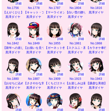
詳細
詳細
詳細
詳細
詳細
No.1756
No.1778
No.1787
No.1804
No.1816
【えがくひと】
【キャット・プリティ】
【マーライオンへの道】
【白い雪の贈り物】
黒澤ダイヤ
黒澤ダイヤ
黒澤ダイヤ
黒澤ダイヤ
黒澤ダイヤ
詳細
詳細
詳細
詳細
詳細
No.1842
No.1849
No.1855
No.1861
No.1868
【新年への差し入れ】
【お揃いを見つけて】
【ガーネット色のドレス】
【スクユニ・黒澤ダイヤ】
【カラオケ奉行】
黒澤ダイヤ
黒澤ダイヤ
黒澤ダイヤ
黒澤ダイヤ
黒澤ダイヤ
詳細
詳細
詳細
詳細
詳細
No.1880
No.1887
No.1909
No.1915
No.1943
【おせちに込めた願い】
【ささやかな気遣い】
【くちどけスイート】
【お楽しみは最後に】
【謙虚な美徳】
黒澤ダイヤ
黒澤ダイヤ
黒澤ダイヤ
黒澤ダイヤ
黒澤ダイヤ
詳細
詳細
詳細
詳細
詳細