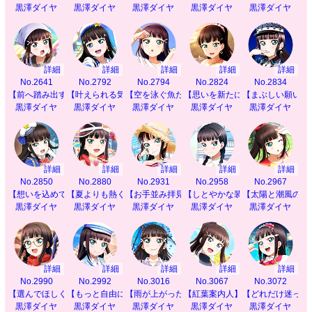
黒澤ダイヤ
黒澤ダイヤ
黒澤ダイヤ
黒澤ダイヤ
黒澤ダイヤ
詳細
詳細
詳細
詳細
詳細
No.2641
No.2792
No.2794
No.2824
No.2834
【前へ踏み出す力】
【叶えられる気がして】
【空を泳ぐ魚たち】
【思いを新たに】
【まぶしい願いご
黒澤ダイヤ
黒澤ダイヤ
黒澤ダイヤ
黒澤ダイヤ
黒澤ダイヤ
詳細
詳細
詳細
詳細
詳細
No.2850
No.2880
No.2931
No.2958
No.2967
【想いを込めて】
【夏よりも熱く】
【お手並み拝見】
【しとやかな装い】
【太陽と潮風の恵
黒澤ダイヤ
黒澤ダイヤ
黒澤ダイヤ
黒澤ダイヤ
黒澤ダイヤ
詳細
詳細
詳細
詳細
詳細
No.2990
No.2992
No.3016
No.3067
No.3072
【選んでほしくて】
【もっと自由に】
【雨が上がったら】
【紅葉案内人】
【どれだけ迷って
黒澤ダイヤ
黒澤ダイヤ
黒澤ダイヤ
黒澤ダイヤ
黒澤ダイヤ