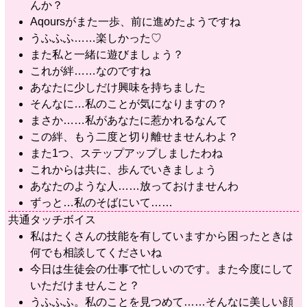
んか？
Aqoursがまた一歩、前に進めたようですね
うふふふ……楽しかった♡
また私と一緒に遊びましょう？
これが絆……なのですね
あなたに少しだけ興味を持ちました
そんなに…私のことが気になりますの？
まさか……私があなたに惹かれるなんて
この絆、もう二度と切り離せませんわよ？
また1つ、ステップアップしましたわね
これからは共に、歩んでいきましょう
あなたのような人……放っておけませんわ
ずっと…私のそばにいて……
共通タッチボイス
私はたくさんの技能を有していますから困ったときは
何でも相談してくださいね
今日は生徒会の仕事で忙しいのです。また今度にして
いただけませんこと？
うふふふ。私のことを見つめて……そんなに美しい顔