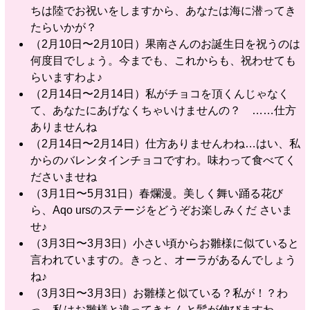
ちは陸でお祝いをしますから、あなたは海に潜ってき
たらいかが？
（2月10日〜2月10日）果南さんのお誕生日を祝うのは
何度目でしょう。今までも、これからも、祝わせても
らいますわよ♪
（2月14日〜2月14日）私がチョコを頂くんじゃなく
て、あなたにあげなくちゃいけませんの？ ……仕方
ありませんね
（2月14日〜2月14日）仕方ありませんわね…はい、私
からのバレンタインチョコですわ。味わって食べてく
ださいませね
（3月1日〜5月31日）春爛漫。美しく舞い踊る花び
ら、Aqo ursのステージをどうぞお楽しみくだ さいま
せ♪
（3月3日〜3月3日）小さい頃からお雛様に似ていると
言われていますの。きっと、オーラがあるんでしょう
ね♪
（3月3日〜3月3日）お雛様と似ている？私が！？わ
っ、私はお雛様と違ってきちんと髪が伸びますわ