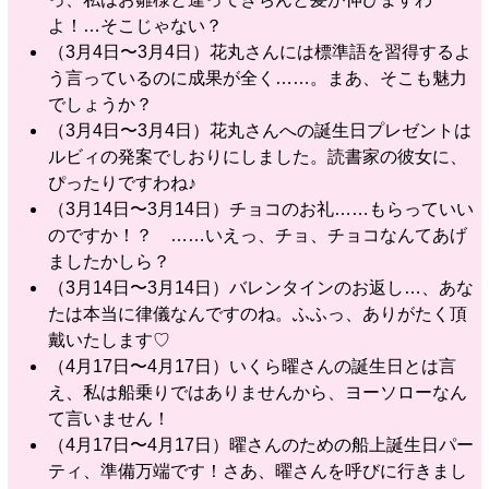
よ！…そこじゃない？
（3月4日〜3月4日）花丸さんには標準語を習得するよ
う言っているのに成果が全く……。まあ、そこも魅力
でしょうか？
（3月4日〜3月4日）花丸さんへの誕生日プレゼントは
ルビィの発案でしおりにしました。読書家の彼女に、
ぴったりですわね♪
（3月14日〜3月14日）チョコのお礼……もらっていい
のですか！？ ……いえっ、チョ、チョコなんてあげ
ましたかしら？
（3月14日〜3月14日）バレンタインのお返し…、あな
たは本当に律儀なんですのね。ふふっ、ありがたく頂
戴いたします♡
（4月17日〜4月17日）いくら曜さんの誕生日とは言
え、私は船乗りではありませんから、ヨーソローなん
て言いません！
（4月17日〜4月17日）曜さんのための船上誕生日パー
ティ、準備万端です！さあ、曜さんを呼びに行きまし