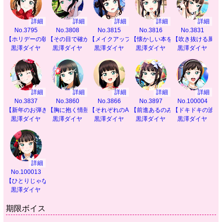
詳細
詳細
詳細
詳細
詳細
No.3795
No.3808
No.3815
No.3816
No.3831
【ホリデーの朝】
【その目で確かめて】
【メイクアップルビィ】
【懐かしい本を】
【吹き抜ける風の
黒澤ダイヤ
黒澤ダイヤ
黒澤ダイヤ
黒澤ダイヤ
黒澤ダイヤ
詳細
詳細
詳細
詳細
詳細
No.3837
No.3860
No.3866
No.3897
No.100004
【新年のお弾き初め】
【胸に抱く情熱の色】
【それぞれのAqours】
【前進あるのみ！】
【ドキドキの波に
黒澤ダイヤ
黒澤ダイヤ
黒澤ダイヤ
黒澤ダイヤ
黒澤ダイヤ
詳細
No.100013
【ひとりじゃないから】
黒澤ダイヤ
期限ボイス