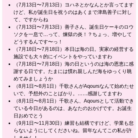
（7月13日〜7月13日）ヨハネとかなんとか言ってます
けど、私が誕生日を祝うのはあくまで津島善子に対し
て、ですからね
（7月13日〜7月13日）善子さん、誕生日ケーキのロウ
ソクを一息で…って、煉獄の炎！？ちょっ、増やして
どうするんです〜っ！
（7月18日〜7月18日）本日は海の日。実家の経営する
施設でも大々的にイベントをやっていますわ
（7月18日〜7月18日）海の日というのは海の恩恵に感
謝する日です。たまには慣れ親しんだ海をゆっくり眺
めてみましょうか
（8月1日〜8月1日）千歌さんがAqoursなんて始めたせ
いで、予想外のことばかり。……感謝してますわ
（8月1日〜8月1日）千歌さん、Aqoursとして活動でき
ている今日があるのは、あなたのおかげです。お誕生
日おめでとう
（9月1日〜11月30日）練習も結構ですけど、学業も怠
らないようにしてくださいね。留年なんてこの私が許
しません！