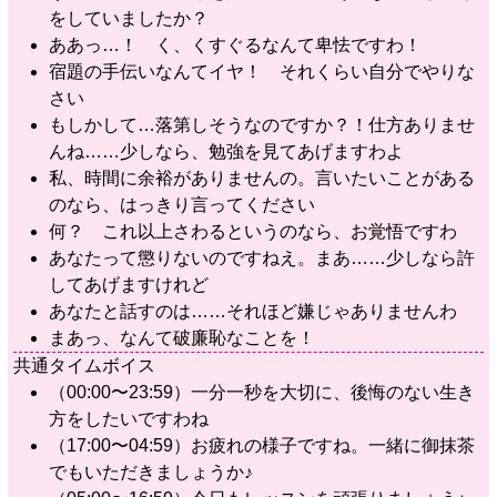
をしていましたか？
ああっ…！ く、くすぐるなんて卑怯ですわ！
宿題の手伝いなんてイヤ！ それくらい自分でやりな
さい
もしかして…落第しそうなのですか？！仕方ありませ
んね……少しなら、勉強を見てあげますわよ
私、時間に余裕がありませんの。言いたいことがある
のなら、はっきり言ってください
何？ これ以上さわるというのなら、お覚悟ですわ
あなたって懲りないのですねえ。まあ……少しなら許
してあげますけれど
あなたと話すのは……それほど嫌じゃありませんわ
まあっ、なんて破廉恥なことを！
共通タイムボイス
（00:00〜23:59）一分一秒を大切に、後悔のない生き
方をしたいですわね
（17:00〜04:59）お疲れの様子ですね。一緒に御抹茶
でもいただきましょうか♪