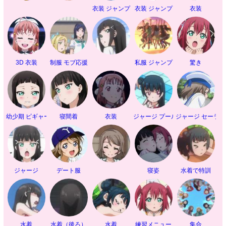
衣装 ジャンプ
衣装 ジャンプ
衣装
3D 衣装
制服 モブ応援
私服 ジャンプ
驚き
幼少期 ピギャー
寝間着
衣装
ジャージ プール掃除
ジャージ セーラー
ジャージ
デート服
寝姿
水着で特訓
水着
水着（後ろ）
水着
練習メニュー
集合