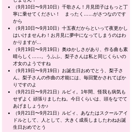
（9月10日〜9月10日）千歌さん！月見団子はもっと丁
寧に乗せてください！ まったく……がさつなのです
から
（9月10日〜9月10日）十五夜だからといって夜更かし
はいけませんわ！お月見に夢中になってしまうのはわ
かりますが…
（9月19日〜9月19日）奥ゆかしさがあり、作る曲も素
晴らしく……。うふふ、梨子さんは私と同じくらいの
才女のようですね
（9月19日〜9月19日）お誕生日おめでとう、梨子さ
ん。梨子さんの作曲の才能には、毎回驚かされてばか
りですのよ
（9月21日〜9月21日）ルビィ。1年間、怪我も病気も
せずよく 頑張りましたね。今日くらいは、頭をなでて
あげましょうか♪
（9月21日〜9月21日）ルビィ、あなたはスクールアイ
ドルとして、人として、大きく成長しましたわねお誕
生日おめでとう