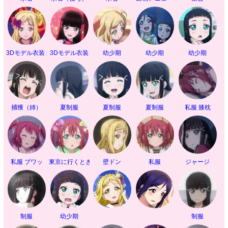
3Dモデル衣装 集合
3Dモデル衣装
幼少期
幼少期
幼少期
捕獲（姉）
夏制服
夏制服
夏制服
私服 膝枕
私服 ブワッ
東京に行くときの服装
壁ドン
私服
ジャージ
制服
幼少期
制服