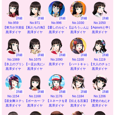
詳細
詳細
詳細
詳細
詳細
No.959
No.971
No.996
No.1030
No.1050
【努力が大前提】
【私たちの海】
【愛しのルビィ】
【はろうぃんぱーてぃ】
【Aqoursと申し
黒澤ダイヤ
黒澤ダイヤ
黒澤ダイヤ
黒澤ダイヤ
黒澤ダイヤ
詳細
詳細
詳細
詳細
詳細
No.1069
No.1075
No.1090
No.1100
No.1119
【氷上のプリンセス】
【一足お先に♪】
黒澤ダイヤ
【ハートキャッチ♪】
【大人のチョコレ
黒澤ダイヤ
黒澤ダイヤ
黒澤ダイヤ
黒澤ダイヤ
詳細
詳細
詳細
詳細
詳細
No.1154
No.1168
No.1176
No.1184
No.1206
【巫女舞ステップ】
【ポーカー･フェイス】
【スネークを選んだ理由】
【伝える言葉】
【歴史のねじれ】
黒澤ダイヤ
黒澤ダイヤ
黒澤ダイヤ
黒澤ダイヤ
黒澤ダイヤ