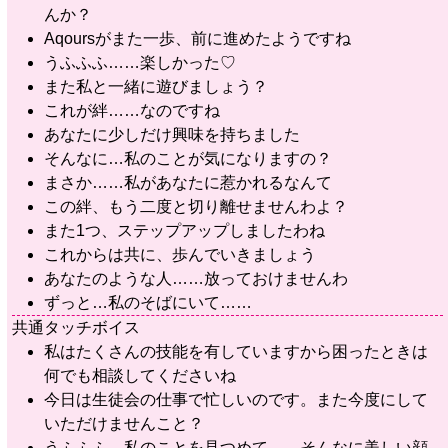
んか？
Aqoursがまた一歩、前に進めたようですね
うふふふ……楽しかった♡
また私と一緒に遊びましょう？
これが絆……なのですね
あなたに少しだけ興味を持ちました
そんなに…私のことが気になりますの？
まさか……私があなたに惹かれるなんて
この絆、もう二度と切り離せませんわよ？
また1つ、ステップアップしましたわね
これからは共に、歩んでいきましょう
あなたのような人……放っておけませんわ
ずっと…私のそばにいて……
共通タッチボイス
私はたくさんの技能を有していますから困ったときは
何でも相談してくださいね
今日は生徒会の仕事で忙しいのです。また今度にして
いただけませんこと？
うふふふ。私のことを見つめて……そんなに美しい顔