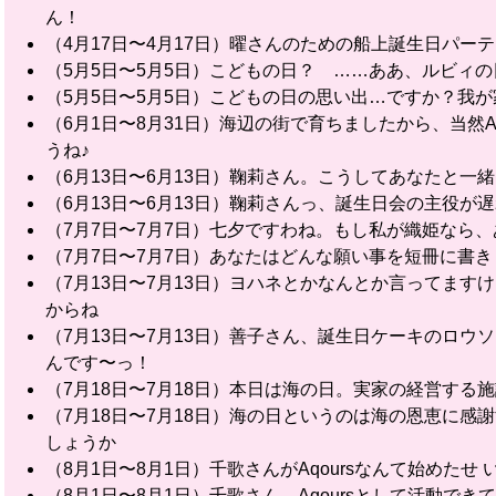
ん！
（4月17日〜4月17日）曜さんのための船上誕生日パ
（5月5日〜5月5日）こどもの日？ ……ああ、ルビィ
（5月5日〜5月5日）こどもの日の思い出…ですか？我
（6月1日〜8月31日）海辺の街で育ちましたから、当然A
うね♪
（6月13日〜6月13日）鞠莉さん。こうしてあなたと一緒
（6月13日〜6月13日）鞠莉さんっ、誕生日会の主役
（7月7日〜7月7日）七夕ですわね。もし私が織姫なら
（7月7日〜7月7日）あなたはどんな願い事を短冊に書
（7月13日〜7月13日）ヨハネとかなんとか言ってま
からね
（7月13日〜7月13日）善子さん、誕生日ケーキのロ
んです〜っ！
（7月18日〜7月18日）本日は海の日。実家の経営す
（7月18日〜7月18日）海の日というのは海の恩恵に
しょうか
（8月1日〜8月1日）千歌さんがAqoursなんて始めた
（8月1日〜8月1日）千歌さん、Aqoursとして活動