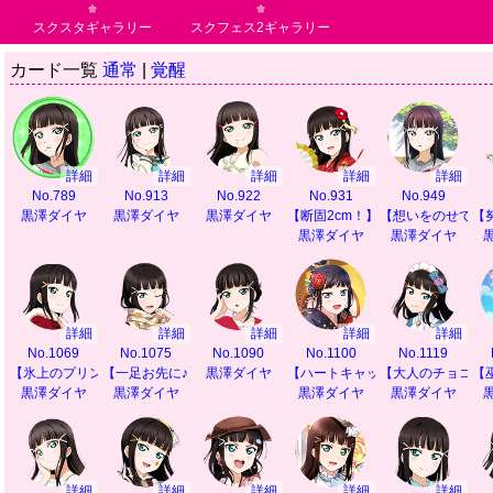
スクスタギャラリー
スクフェス2ギャラリー
カード一覧
通常
|
覚醒
詳細
詳細
詳細
詳細
詳細
No.789
No.913
No.922
No.931
No.949
黒澤ダイヤ
黒澤ダイヤ
黒澤ダイヤ
【断固2cm！】
【想いをのせて】
【
黒澤ダイヤ
黒澤ダイヤ
詳細
詳細
詳細
詳細
詳細
No.1069
No.1075
No.1090
No.1100
No.1119
【氷上のプリンセス】
【一足お先に♪】
黒澤ダイヤ
【ハートキャッチ♪】
【大人のチョコレ
【
黒澤ダイヤ
黒澤ダイヤ
黒澤ダイヤ
黒澤ダイヤ
詳細
詳細
詳細
詳細
詳細