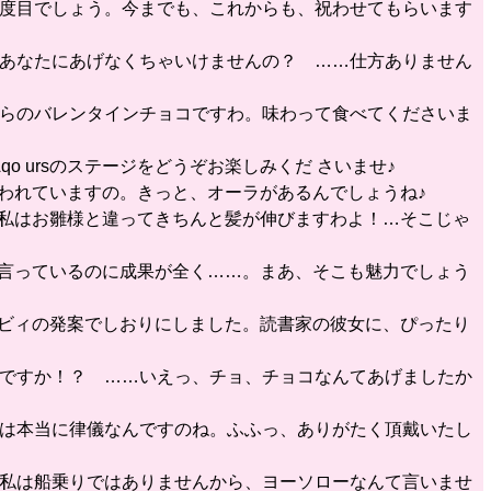
は何度目でしょう。今までも、これからも、祝わせてもらいます
て、あなたにあげなくちゃいけませんの？ ……仕方ありません
私からのバレンタインチョコですわ。味わって食べてくださいま
o ursのステージをどうぞお楽しみくだ さいませ♪
言われていますの。きっと、オーラがあるんでしょうね♪
、私はお雛様と違ってきちんと髪が伸びますわよ！…そこじゃ
う言っているのに成果が全く……。まあ、そこも魅力でしょう
ルビィの発案でしおりにしました。読書家の彼女に、ぴったり
いのですか！？ ……いえっ、チョ、チョコなんてあげましたか
なたは本当に律儀なんですのね。ふふっ、ありがたく頂戴いたし
え、私は船乗りではありませんから、ヨーソローなんて言いませ