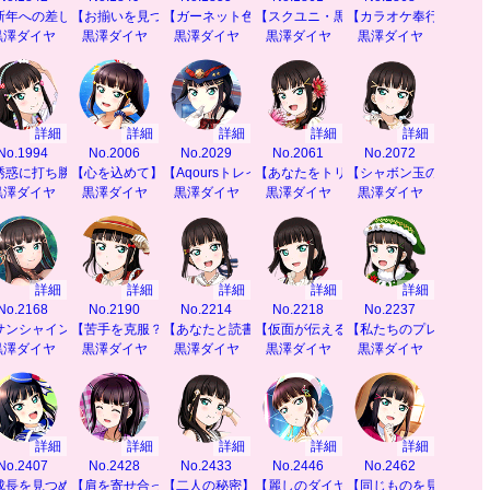
新年への差し入れ】
【お揃いを見つけて】
【ガーネット色のドレス】
【スクユニ・黒澤ダイヤ】
【カラオケ奉行】
黒澤ダイヤ
黒澤ダイヤ
黒澤ダイヤ
黒澤ダイヤ
黒澤ダイヤ
詳細
詳細
詳細
詳細
詳細
No.1994
No.2006
No.2029
No.2061
No.2072
誘惑に打ち勝て！】
【心を込めて】
【Aqoursトレイン】
【あなたをトリコに】
【シャボン玉のコツ♪】
黒澤ダイヤ
黒澤ダイヤ
黒澤ダイヤ
黒澤ダイヤ
黒澤ダイヤ
詳細
詳細
詳細
詳細
詳細
No.2168
No.2190
No.2214
No.2218
No.2237
サンシャインを感じて】
【苦手を克服？】
【あなたと読書】
【仮面が伝える思い】
【私たちのプレゼント
黒澤ダイヤ
黒澤ダイヤ
黒澤ダイヤ
黒澤ダイヤ
黒澤ダイヤ
詳細
詳細
詳細
詳細
詳細
No.2407
No.2428
No.2433
No.2446
No.2462
】
成長を見つめて】
【肩を寄せ合って】
【二人の秘密】
【麗しのダイヤモンド】
【同じものを見て感じ