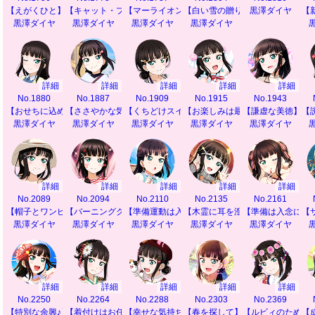
【えがくひと】
【キャット・プリティ】
【マーライオンへの道】
【白い雪の贈り物】
黒澤ダイヤ
【
黒澤ダイヤ
黒澤ダイヤ
黒澤ダイヤ
黒澤ダイヤ
詳細
詳細
詳細
詳細
詳細
No.1880
No.1887
No.1909
No.1915
No.1943
【おせちに込めた願い】
【ささやかな気遣い】
【くちどけスイート】
【お楽しみは最後に】
【謙虚な美徳】
【
黒澤ダイヤ
黒澤ダイヤ
黒澤ダイヤ
黒澤ダイヤ
黒澤ダイヤ
詳細
詳細
詳細
詳細
詳細
No.2089
No.2094
No.2110
No.2135
No.2161
【帽子とワンピース】
【バーニングクイズ】
【準備運動は入念に】
【木霊に耳を澄ませて】
【準備は入念に】
【
黒澤ダイヤ
黒澤ダイヤ
黒澤ダイヤ
黒澤ダイヤ
黒澤ダイヤ
詳細
詳細
詳細
詳細
詳細
No.2250
No.2264
No.2288
No.2303
No.2369
【特別な余興♪】
【着付けはお任せ】
【幸せな気持ち】
【春を探して】
【ルビィのために
【