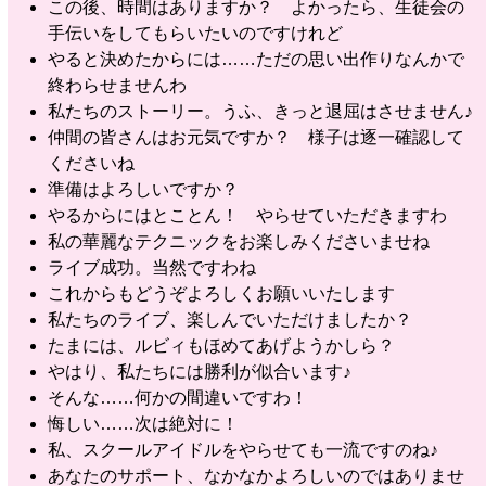
この後、時間はありますか？ よかったら、生徒会の
手伝いをしてもらいたいのですけれど
やると決めたからには……ただの思い出作りなんかで
終わらせませんわ
私たちのストーリー。うふ、きっと退屈はさせません♪
仲間の皆さんはお元気ですか？ 様子は逐一確認して
くださいね
準備はよろしいですか？
やるからにはとことん！ やらせていただきますわ
私の華麗なテクニックをお楽しみくださいませね
ライブ成功。当然ですわね
これからもどうぞよろしくお願いいたします
私たちのライブ、楽しんでいただけましたか？
たまには、ルビィもほめてあげようかしら？
やはり、私たちには勝利が似合います♪
そんな……何かの間違いですわ！
悔しい……次は絶対に！
私、スクールアイドルをやらせても一流ですのね♪
あなたのサポート、なかなかよろしいのではありませ