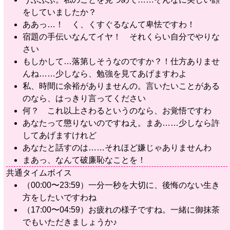
をしていましたか？
ああっ…！ く、くすぐるなんて卑怯ですわ！
宿題の手伝いなんてイヤ！ それくらい自分でやりな
さい
もしかして…落第しそうなのですか？！仕方ありませ
んね……少しなら、勉強を見てあげますわよ
私、時間に余裕がありませんの。言いたいことがある
のなら、はっきり言ってください
何？ これ以上さわるというのなら、お覚悟ですわ
あなたって懲りないのですねえ。まあ……少しなら許
してあげますけれど
あなたと話すのは……それほど嫌じゃありませんわ
まあっ、なんて破廉恥なことを！
共通タイムボイス
（00:00〜23:59）一分一秒を大切に、後悔のない生き
方をしたいですわね
（17:00〜04:59）お疲れの様子ですね。一緒に御抹茶
でもいただきましょうか♪