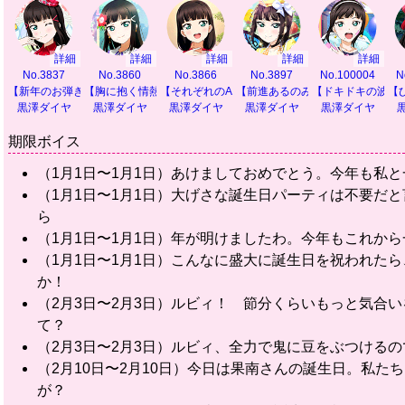
詳細
詳細
詳細
詳細
詳細
No.3837
No.3860
No.3866
No.3897
No.100004
N
【新年のお弾き初め】
【胸に抱く情熱の色】
【それぞれのAqours】
【前進あるのみ！】
【ドキドキの波に
【
黒澤ダイヤ
黒澤ダイヤ
黒澤ダイヤ
黒澤ダイヤ
黒澤ダイヤ
期限ボイス
（1月1日〜1月1日）あけましておめでとう。今年も私
（1月1日〜1月1日）大げさな誕生日パーティは不要だ
ら
（1月1日〜1月1日）年が明けましたわ。今年もこれから
（1月1日〜1月1日）こんなに盛大に誕生日を祝われた
か！
（2月3日〜2月3日）ルビィ！ 節分くらいもっと気合
て？
（2月3日〜2月3日）ルビィ、全力で鬼に豆をぶつける
（2月10日〜2月10日）今日は果南さんの誕生日。私
が？