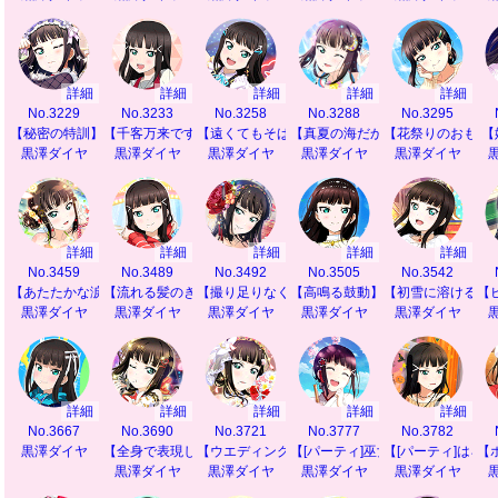
詳細
詳細
詳細
詳細
詳細
No.3229
No.3233
No.3258
No.3288
No.3295
【秘密の特訓】
【千客万来ですわ】
【遠くてもそばに】
【真夏の海だから】
【花祭りのおもて
【
黒澤ダイヤ
黒澤ダイヤ
黒澤ダイヤ
黒澤ダイヤ
黒澤ダイヤ
詳細
詳細
詳細
詳細
詳細
No.3459
No.3489
No.3492
No.3505
No.3542
【あたたかな涙】
【流れる髪のきらめき】
【撮り足りなくて】
【高鳴る鼓動】
【初雪に溶ける思
【
黒澤ダイヤ
黒澤ダイヤ
黒澤ダイヤ
黒澤ダイヤ
黒澤ダイヤ
詳細
詳細
詳細
詳細
詳細
No.3667
No.3690
No.3721
No.3777
No.3782
黒澤ダイヤ
【全身で表現したいから】
【ウエディングの夢】
【[パーティ]巫女舞ステップ】
【[パーティ]はろ
【
黒澤ダイヤ
黒澤ダイヤ
黒澤ダイヤ
黒澤ダイヤ