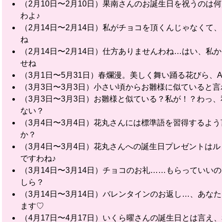
（2月10日〜2月10日）果南さんのお誕生日を祝うの
わよ♪
（2月14日〜2月14日）私がチョコを頂くんじゃなく
ね
（2月14日〜2月14日）仕方ありませんわね…はい、
せね
（3月1日〜5月31日）春爛漫。美しく舞い踊る花びら、Aq
（3月3日〜3月3日）小さい頃からお雛様に似ていると
（3月3日〜3月3日）お雛様と似ている？私が！？わっ
ない？
（3月4日〜3月4日）花丸さんには標準語を習得するよ
か？
（3月4日〜3月4日）花丸さんへの誕生日プレゼントは
ですわね♪
（3月14日〜3月14日）チョコのお礼……もらってい
しら？
（3月14日〜3月14日）バレンタインのお返し…、あ
ます♡
（4月17日〜4月17日）いくら曜さんの誕生日とは言