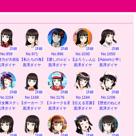
詳細
詳細
詳細
詳細
詳細
No.959
No.971
No.996
No.1030
No.1050
努力が大前提】
【私たちの海】
【愛しのルビィ】
【はろうぃんぱーてぃ】
【Aqoursと申しますわ
黒澤ダイヤ
黒澤ダイヤ
黒澤ダイヤ
黒澤ダイヤ
黒澤ダイヤ
詳細
詳細
詳細
詳細
詳細
No.1154
No.1168
No.1176
No.1184
No.1206
ート】
巫女舞ステップ】
【ポーカー･フェイス】
【スネークを選んだ理由】
【伝える言葉】
【歴史のねじれ】
黒澤ダイヤ
黒澤ダイヤ
黒澤ダイヤ
黒澤ダイヤ
黒澤ダイヤ
詳細
詳細
詳細
詳細
詳細