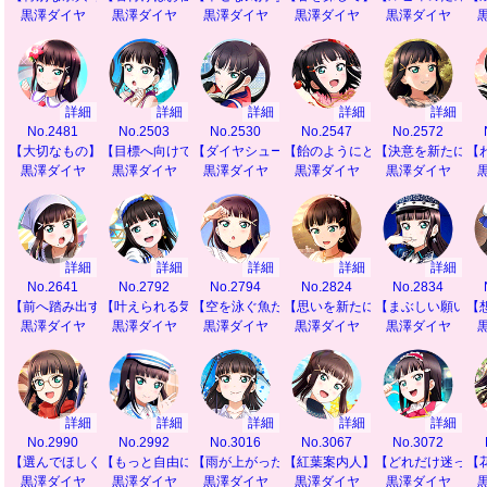
黒澤ダイヤ
黒澤ダイヤ
黒澤ダイヤ
黒澤ダイヤ
黒澤ダイヤ
詳細
詳細
詳細
詳細
詳細
No.2481
No.2503
No.2530
No.2547
No.2572
【大切なもの】
【目標へ向けて前進♪】
【ダイヤシュート♡】
【飴のようにとろけて】
【決意を新たに】
【
黒澤ダイヤ
黒澤ダイヤ
黒澤ダイヤ
黒澤ダイヤ
黒澤ダイヤ
詳細
詳細
詳細
詳細
詳細
No.2641
No.2792
No.2794
No.2824
No.2834
【前へ踏み出す力】
【叶えられる気がして】
【空を泳ぐ魚たち】
【思いを新たに】
【まぶしい願いご
【
黒澤ダイヤ
黒澤ダイヤ
黒澤ダイヤ
黒澤ダイヤ
黒澤ダイヤ
詳細
詳細
詳細
詳細
詳細
No.2990
No.2992
No.3016
No.3067
No.3072
【選んでほしくて】
【もっと自由に】
【雨が上がったら】
【紅葉案内人】
【どれだけ迷って
【
黒澤ダイヤ
黒澤ダイヤ
黒澤ダイヤ
黒澤ダイヤ
黒澤ダイヤ