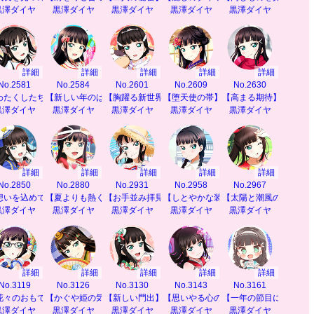
黒澤ダイヤ
黒澤ダイヤ
黒澤ダイヤ
黒澤ダイヤ
黒澤ダイヤ
詳細
詳細
詳細
詳細
詳細
No.2581
No.2584
No.2601
No.2609
No.2630
わたくしたちの特等席】
【新しい年のはじまりに】
【胸躍る新世界】
【堕天使の帯】
【高まる期待】
黒澤ダイヤ
黒澤ダイヤ
黒澤ダイヤ
黒澤ダイヤ
黒澤ダイヤ
詳細
詳細
詳細
詳細
詳細
No.2850
No.2880
No.2931
No.2958
No.2967
と】
想いを込めて】
【夏よりも熱く】
【お手並み拝見】
【しとやかな装い】
【太陽と潮風の恵み】
黒澤ダイヤ
黒澤ダイヤ
黒澤ダイヤ
黒澤ダイヤ
黒澤ダイヤ
詳細
詳細
詳細
詳細
詳細
No.3119
No.3126
No.3130
No.3143
No.3161
も】
花々のおもてなし】
【かぐや姫の気持ち】
【新しい門出】
【思いやる心の絆】
【一年の節目に】
黒澤ダイヤ
黒澤ダイヤ
黒澤ダイヤ
黒澤ダイヤ
黒澤ダイヤ