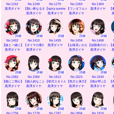
No.1242
No.1249
No.1270
No.1283
No.1304
黒澤ダイヤ
【類い希なる才能】
【spicy summer】
【ワンダフルドリーム】
黒澤ダイヤ
【
黒澤ダイヤ
黒澤ダイヤ
黒澤ダイヤ
詳細
詳細
詳細
詳細
詳細
No.1402
No.1410
No.1435
No.1459
No.1468
【妹と一緒に】
【ダイヤの着付け教室】
黒澤ダイヤ
【お味見いかが？】
【頑固者のロック
【
黒澤ダイヤ
黒澤ダイヤ
黒澤ダイヤ
黒澤ダイヤ
詳細
詳細
詳細
詳細
詳細
No.1582
No.1584
No.1612
No.1623
No.1634
【狼にご用心】
【個人的なこと】
【挙式スタイル】
【気力と体力】
【海が呼ぶ】
【
黒澤ダイヤ
黒澤ダイヤ
黒澤ダイヤ
黒澤ダイヤ
黒澤ダイヤ
詳細
詳細
詳細
詳細
詳細
No.1756
No.1778
No.1787
No.1804
No.1816