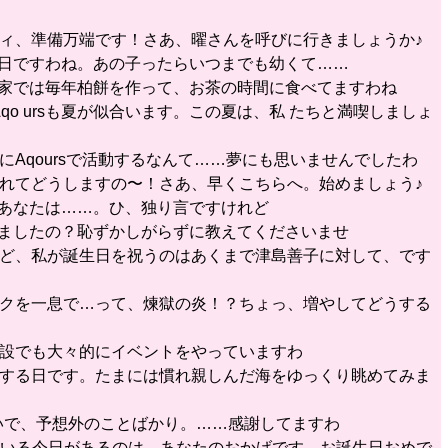
ーティ、準備万端です！さあ、曜さんを呼びに行きましょうか♪
の日ですわね。あの子ったらいつまでも幼くて……
が家では毎年柏餅を作って、お茶の時間に食べてますわね
qo ursも夏が似合います。この夏は、私 たちと満喫しましょ
にAqoursで活動するなんて……夢にも思いませんでしたわ
が遅れてどうしますの〜！さあ、早くこちらへ。始めましょう♪
、あなたは……。ひ、独り言ですけれど
きましたの？恥ずかしがらずに教えてくださいませ
すけど、私が誕生日を祝うのはあくまで津島善子に対して、です
ウソクを一息で…って、煉獄の炎！？ちょっ、増やしてどうする
る施設でも大々的にイベントをやっていますわ
感謝する日です。たまには慣れ親しんだ海をゆっくり眺めてみま
せ いで、予想外のことばかり。……感謝してますわ
できている今日があるのは、あなたのおかげです。お誕生日おめで