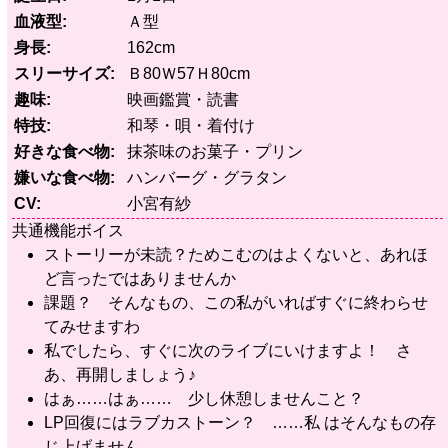
血液型
Ａ型
身長
162cm
スリーサイズ
Ｂ80Ｗ57Ｈ80cm
趣味
映画鑑賞・読書
特技
和琴・唄・着付け
好きな食べ物
抹茶味のお菓子・プリン
嫌いな食べ物
ハンバーグ・グラタン
CV
小宮有紗
共通機能ボイス
ストーリーが未読？ためこむのはよくないと、あれほ
ど言ったではありませんか
課題？ そんなもの、この私がいればすぐに終わらせ
てみせますわ
私でしたら、すぐに次のライブにいけますよ！ さ
あ、再開しましょう♪
はぁ……はぁ…… 少し休憩しませんこと？
LP回復にはラブカストーン？ ……私 はそんなもの存
じ上げません