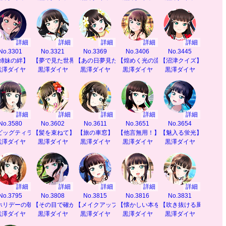
詳細
詳細
詳細
詳細
詳細
No.3301
No.3321
No.3369
No.3406
No.3445
なし】
姉妹の絆】
【夢で見た世界】
【あの日夢見たもの】
【煌めく光の流れ】
【沼津クイズ】
黒澤ダイヤ
黒澤ダイヤ
黒澤ダイヤ
黒澤ダイヤ
黒澤ダイヤ
詳細
詳細
詳細
詳細
詳細
No.3580
No.3602
No.3611
No.3651
No.3654
い】
ビッグティラミス】
【髪を束ねて】
【旅の車窓】
【他言無用！】
【魅入る蛍光】
黒澤ダイヤ
黒澤ダイヤ
黒澤ダイヤ
黒澤ダイヤ
黒澤ダイヤ
詳細
詳細
詳細
詳細
詳細
No.3795
No.3808
No.3815
No.3816
No.3831
うぃんぱーてぃ】
ホリデーの朝】
【その目で確かめて】
【メイクアップルビィ】
【懐かしい本を】
【吹き抜ける風の香り
黒澤ダイヤ
黒澤ダイヤ
黒澤ダイヤ
黒澤ダイヤ
黒澤ダイヤ