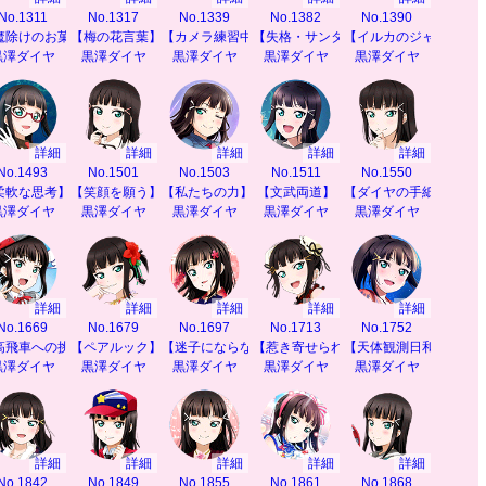
No.1311
No.1317
No.1339
No.1382
No.1390
魔除けのお菓子】
【梅の花言葉】
【カメラ練習中】
【失格・サンタクロース】
【イルカのジャンプ】
黒澤ダイヤ
黒澤ダイヤ
黒澤ダイヤ
黒澤ダイヤ
黒澤ダイヤ
詳細
詳細
詳細
詳細
詳細
No.1493
No.1501
No.1503
No.1511
No.1550
】
柔軟な思考】
【笑顔を願う】
【私たちの力】
【文武両道】
【ダイヤの手紙指南】
黒澤ダイヤ
黒澤ダイヤ
黒澤ダイヤ
黒澤ダイヤ
黒澤ダイヤ
詳細
詳細
詳細
詳細
詳細
No.1669
No.1679
No.1697
No.1713
No.1752
高飛車への挑戦】
【ペアルック】
【迷子にならないように】
【惹き寄せられる秘密】
【天体観測日和】
黒澤ダイヤ
黒澤ダイヤ
黒澤ダイヤ
黒澤ダイヤ
黒澤ダイヤ
詳細
詳細
詳細
詳細
詳細
No.1842
No.1849
No.1855
No.1861
No.1868