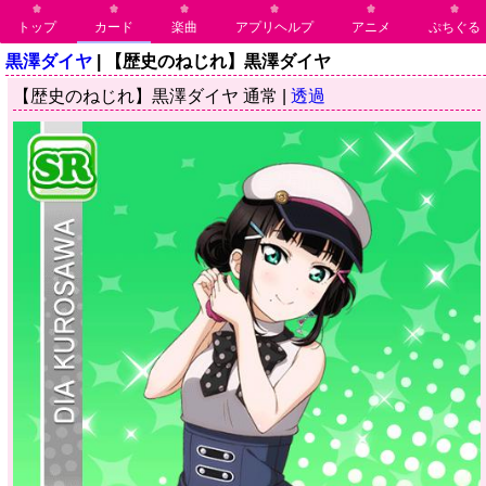
トップ
カード
楽曲
アプリヘルプ
アニメ
ぷちぐる
黒澤ダイヤ
| 【歴史のねじれ】黒澤ダイヤ
【歴史のねじれ】黒澤ダイヤ 通常 |
透過