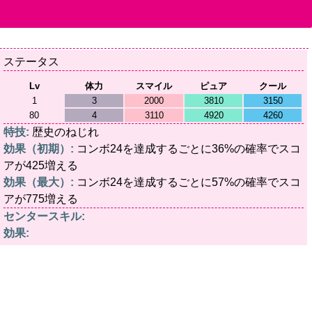
ステータス
Lv
体力
スマイル
ピュア
クール
1
3
2000
3810
3150
80
4
3110
4920
4260
特技:
歴史のねじれ
効果（初期）:
コンボ24を達成するごとに36%の確率でスコ
アが425増える
効果（最大）:
コンボ24を達成するごとに57%の確率でスコ
アが775増える
センタースキル:
効果: