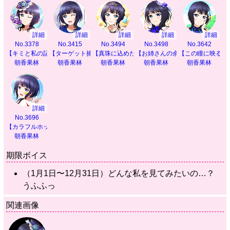
詳細
詳細
詳細
詳細
詳細
No.3378
No.3415
No.3494
No.3498
No.3642
【キミと私の記録】
【ターゲット捕捉！】
【真珠に込めた願い】
【お姉さんの余裕】
【この瞳に映るも
朝香果林
朝香果林
朝香果林
朝香果林
朝香果林
詳細
No.3696
【カラフルホッパー】
朝香果林
期限ボイス
（1月1日〜12月31日）どんな私を見てみたいの…？
うふふっ
関連画像