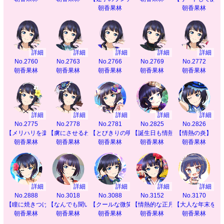
朝香果林
朝香果林
詳細
詳細
詳細
詳細
詳細
No.2760
No.2763
No.2766
No.2769
No.2772
朝香果林
朝香果林
朝香果林
朝香果林
朝香果林
詳細
詳細
詳細
詳細
詳細
No.2775
No.2778
No.2781
No.2825
No.2826
【メリハリを楽しんで】
【虜にさせるわ】
【とびきりの明日へ】
【誕生日も情熱的に】
【情熱の炎】
朝香果林
朝香果林
朝香果林
朝香果林
朝香果林
詳細
詳細
詳細
詳細
詳細
No.2888
No.3018
No.3088
No.3152
No.3170
【瞳に焼きつけて】
【なんでも聞いて】
【クールな微笑み】
【情熱的な正月を】
【大人な年末を】
朝香果林
朝香果林
朝香果林
朝香果林
朝香果林