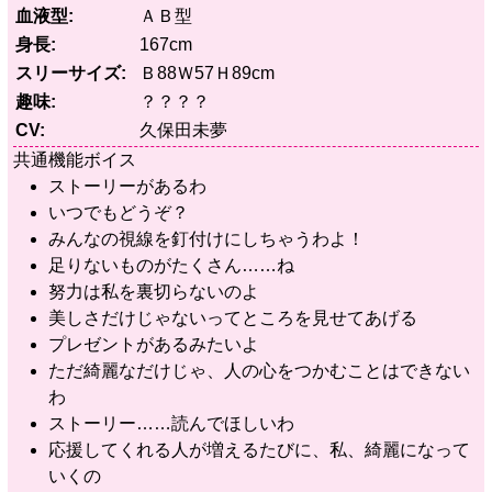
血液型
ＡＢ型
身長
167cm
スリーサイズ
Ｂ88Ｗ57Ｈ89cm
趣味
？？？？
CV
久保田未夢
共通機能ボイス
ストーリーがあるわ
いつでもどうぞ？
みんなの視線を釘付けにしちゃうわよ！
足りないものがたくさん……ね
努力は私を裏切らないのよ
美しさだけじゃないってところを見せてあげる
プレゼントがあるみたいよ
ただ綺麗なだけじゃ、人の心をつかむことはできない
わ
ストーリー……読んでほしいわ
応援してくれる人が増えるたびに、私、綺麗になって
いくの