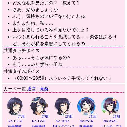
どんな私を見たいの？ 教えて？
さあ、始めましょうか
ふう、気持ちのいい汗をかけたわね
まだまだね、私……
上を目指している私を見たいでしょ？
いつも見られることを意識してる……緊張はあるけ
ど、それが私を素敵にしてくれるの
共通タッチボイス
あら……そこが気になるの？
もう……いたずらっ子ね
共通タイムボイス
（00:00〜23:59）ストレッチ手伝ってくれない？
カード一覧
通常
|
覚醒
詳細
詳細
詳細
詳細
詳細
No.1569
No.1796
No.2037
No.2516
No.2621
朝香果林
朝香果林
【迷子のランチタイム】
朝香果林
【リードしてあげ