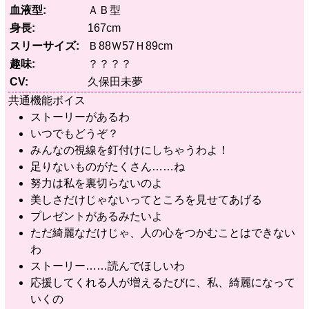
血液型
ＡＢ型
身長
167cm
スリーサイズ
Ｂ88Ｗ57Ｈ89cm
趣味
？？？？
CV
久保田未夢
共通機能ボイス
ストーリーがあるわ
いつでもどうぞ？
みんなの視線を釘付けにしちゃうわよ！
足りないものがたくさん……ね
努力は私を裏切らないのよ
美しさだけじゃないってところを見せてあげる
プレゼントがあるみたいよ
ただ綺麗なだけじゃ、人の心をつかむことはできない
わ
ストーリー……読んでほしいわ
応援してくれる人が増えるたびに、私、綺麗になって
いくの