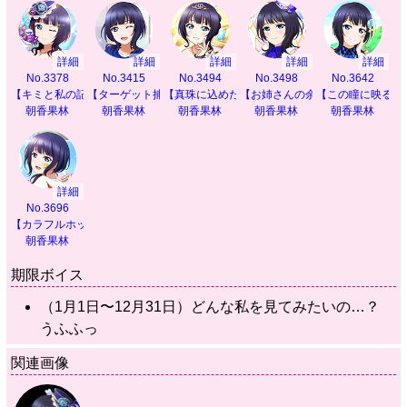
詳細
詳細
詳細
詳細
詳細
No.3378
No.3415
No.3494
No.3498
No.3642
【キミと私の記録】
【ターゲット捕捉！】
【真珠に込めた願い】
【お姉さんの余裕】
【この瞳に映るも
朝香果林
朝香果林
朝香果林
朝香果林
朝香果林
詳細
No.3696
【カラフルホッパー】
朝香果林
期限ボイス
（1月1日〜12月31日）どんな私を見てみたいの…？
うふふっ
関連画像