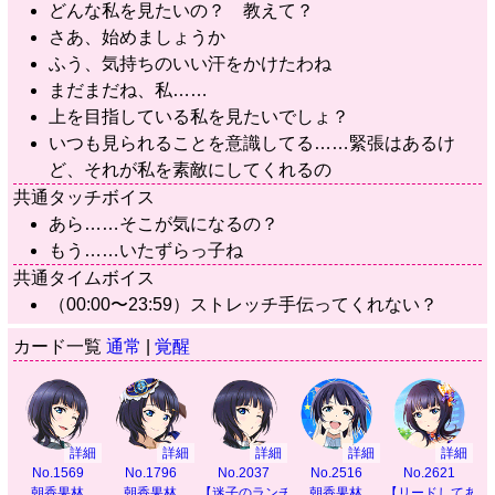
どんな私を見たいの？ 教えて？
さあ、始めましょうか
ふう、気持ちのいい汗をかけたわね
まだまだね、私……
上を目指している私を見たいでしょ？
いつも見られることを意識してる……緊張はあるけ
ど、それが私を素敵にしてくれるの
共通タッチボイス
あら……そこが気になるの？
もう……いたずらっ子ね
共通タイムボイス
（00:00〜23:59）ストレッチ手伝ってくれない？
カード一覧
通常
|
覚醒
詳細
詳細
詳細
詳細
詳細
No.1569
No.1796
No.2037
No.2516
No.2621
朝香果林
朝香果林
【迷子のランチタイム】
朝香果林
【リードしてあげ