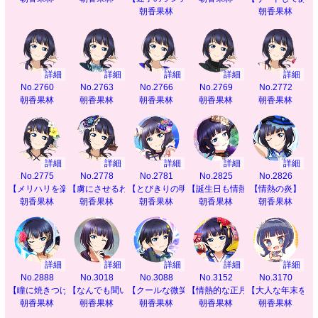
朝香果林
朝香果林
詳細
詳細
詳細
詳細
詳細
No.2760
No.2763
No.2766
No.2769
No.2772
朝香果林
朝香果林
朝香果林
朝香果林
朝香果林
詳細
詳細
詳細
詳細
詳細
No.2775
No.2778
No.2781
No.2825
No.2826
【メリハリを楽しんで】
【虜にさせるわ】
【とびきりの明日へ】
【誕生日も情熱的に】
【情熱の炎】
朝香果林
朝香果林
朝香果林
朝香果林
朝香果林
詳細
詳細
詳細
詳細
詳細
No.2888
No.3018
No.3088
No.3152
No.3170
【瞳に焼きつけて】
【なんでも聞いて】
【クールな微笑み】
【情熱的な正月を】
【大人な年末を】
朝香果林
朝香果林
朝香果林
朝香果林
朝香果林