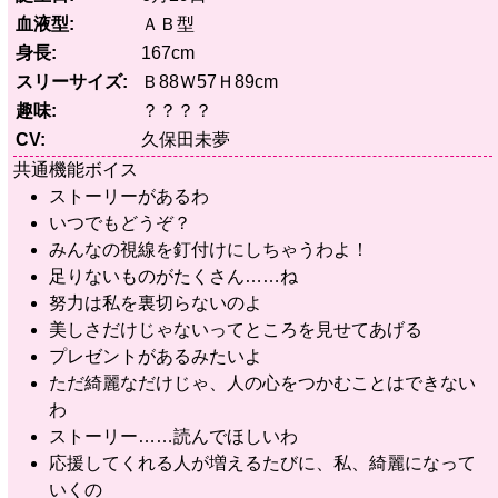
血液型
ＡＢ型
身長
167cm
スリーサイズ
Ｂ88Ｗ57Ｈ89cm
趣味
？？？？
CV
久保田未夢
共通機能ボイス
ストーリーがあるわ
いつでもどうぞ？
みんなの視線を釘付けにしちゃうわよ！
足りないものがたくさん……ね
努力は私を裏切らないのよ
美しさだけじゃないってところを見せてあげる
プレゼントがあるみたいよ
ただ綺麗なだけじゃ、人の心をつかむことはできない
わ
ストーリー……読んでほしいわ
応援してくれる人が増えるたびに、私、綺麗になって
いくの