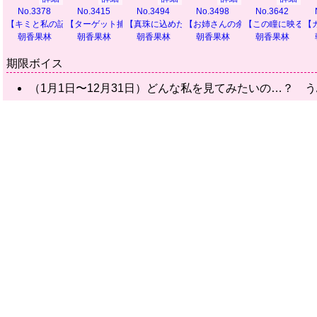
No.3378
No.3415
No.3494
No.3498
No.3642
【キミと私の記録】
【ターゲット捕捉！】
【真珠に込めた願い】
【お姉さんの余裕】
【この瞳に映るも
【
朝香果林
朝香果林
朝香果林
朝香果林
朝香果林
期限ボイス
（1月1日〜12月31日）どんな私を見てみたいの…？ 