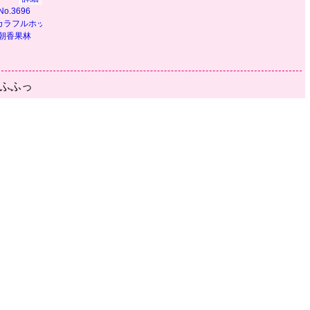
No.3696
の】
カラフルホッパー】
朝香果林
うふふっ