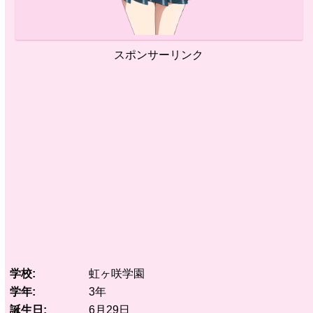
スポンサーリンク
学校
虹ヶ咲学園
学年
3年
誕生日
6月29日