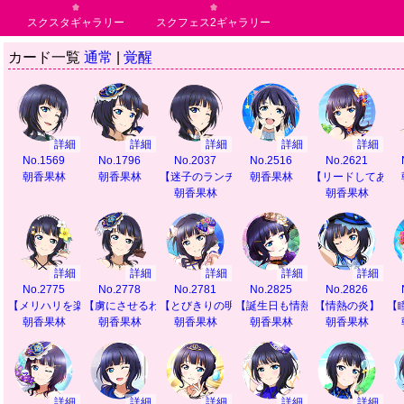
スクスタギャラリー
スクフェス2ギャラリー
カード一覧
通常
|
覚醒
詳細
詳細
詳細
詳細
詳細
No.1569
No.1796
No.2037
No.2516
No.2621
朝香果林
朝香果林
【迷子のランチタイム】
朝香果林
【リードしてあげ
朝香果林
朝香果林
詳細
詳細
詳細
詳細
詳細
No.2775
No.2778
No.2781
No.2825
No.2826
【メリハリを楽しんで】
【虜にさせるわ】
【とびきりの明日へ】
【誕生日も情熱的に】
【情熱の炎】
【
朝香果林
朝香果林
朝香果林
朝香果林
朝香果林
詳細
詳細
詳細
詳細
詳細