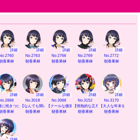
詳細
詳細
詳細
詳細
詳細
No.2760
No.2763
No.2766
No.2769
No.2772
る】
朝香果林
朝香果林
朝香果林
朝香果林
朝香果林
詳細
詳細
詳細
詳細
詳細
No.2888
No.3018
No.3088
No.3152
No.3170
瞳に焼きつけて】
【なんでも聞いて】
【クールな微笑み】
【情熱的な正月を】
【大人な年末を】
朝香果林
朝香果林
朝香果林
朝香果林
朝香果林
詳細