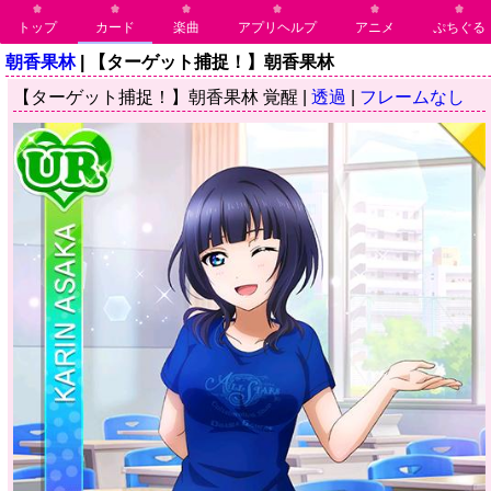
トップ
カード
楽曲
アプリヘルプ
アニメ
ぷちぐる
朝香果林
| 【ターゲット捕捉！】朝香果林
【ターゲット捕捉！】朝香果林 覚醒 |
透過
|
フレームなし