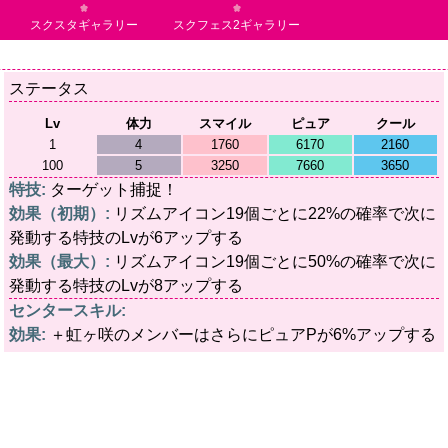
スクスタギャラリー
スクフェス2ギャラリー
ステータス
Lv
体力
スマイル
ピュア
クール
1
4
1760
6170
2160
100
5
3250
7660
3650
特技:
ターゲット捕捉！
効果（初期）:
リズムアイコン19個ごとに22%の確率で次に
発動する特技のLvが6アップする
効果（最大）:
リズムアイコン19個ごとに50%の確率で次に
発動する特技のLvが8アップする
センタースキル:
効果:
＋虹ヶ咲のメンバーはさらにピュアPが6%アップする