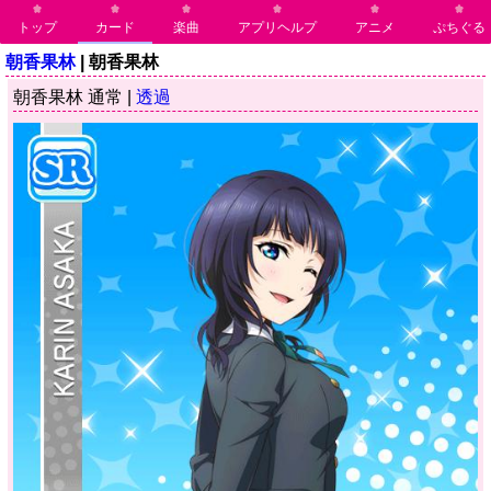
トップ
カード
楽曲
アプリヘルプ
アニメ
ぷちぐる
朝香果林
| 朝香果林
朝香果林 通常 |
透過