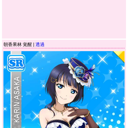
朝香果林 覚醒 |
透過