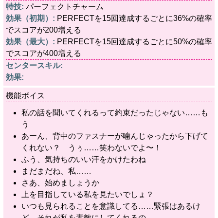
特技:
パーフェクトチャーム
効果（初期）:
PERFECTを15回達成するごとに36%の確率
でスコアが200増える
効果（最大）:
PERFECTを15回達成するごとに50%の確率
でスコアが400増える
センタースキル:
効果:
機能ボイス
私の話を聞いてくれるって約束だったじゃない……も
う
あーん、背中のファスナーが噛んじゃったから下げて
くれない？ うぅ……笑わないでよ〜！
ふう、気持ちのいい汗をかけたわね
まだまだね、私……
さあ、始めましょうか
上を目指している私を見たいでしょ？
いつも見られることを意識してる……緊張はあるけ
ど、それが私を素敵にしてくれるの