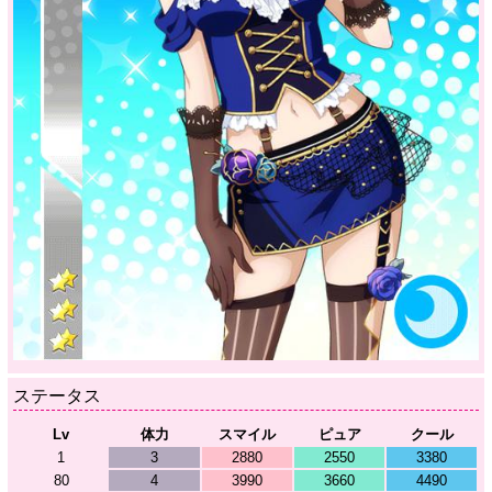
ステータス
Lv
体力
スマイル
ピュア
クール
1
3
2880
2550
3380
80
4
3990
3660
4490