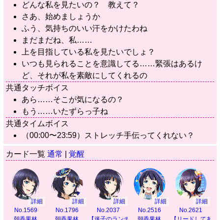
どんな私を見たいの？ 教えて？
さあ、始めましょうか
ふう、気持ちのいい汗をかけたわね
まだまだね、私……
上を目指している私を見たいでしょ？
いつも見られることを意識してる……緊張はあるけ
ど、それが私を素敵にしてくれるの
共通タッチボイス
あら……そこが気になるの？
もう……いたずらっ子ね
共通タイムボイス
（00:00〜23:59）ストレッチ手伝ってくれない？
カード一覧
通常
|
覚醒
詳細
詳細
詳細
詳細
詳細
No.1569
No.1796
No.2037
No.2516
No.2621
朝香果林
朝香果林
【迷子のランチタイム】
朝香果林
【リードしてあげ