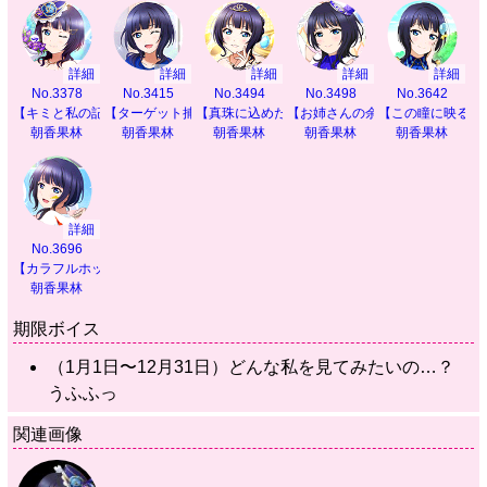
詳細
詳細
詳細
詳細
詳細
No.3378
No.3415
No.3494
No.3498
No.3642
【キミと私の記録】
【ターゲット捕捉！】
【真珠に込めた願い】
【お姉さんの余裕】
【この瞳に映るも
朝香果林
朝香果林
朝香果林
朝香果林
朝香果林
詳細
No.3696
【カラフルホッパー】
朝香果林
期限ボイス
（1月1日〜12月31日）どんな私を見てみたいの…？
うふふっ
関連画像