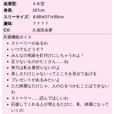
血液型
ＡＢ型
身長
167cm
スリーサイズ
Ｂ88Ｗ57Ｈ89cm
趣味
？？？？
CV
久保田未夢
共通機能ボイス
ストーリーがあるわ
いつでもどうぞ？
みんなの視線を釘付けにしちゃうわよ！
足りないものがたくさん……ね
努力は私を裏切らないのよ
美しさだけじゃないってところを見せてあげる
プレゼントがあるみたいよ
ただ綺麗なだけじゃ、人の心をつかむことはできない
わ
ストーリー……読んでほしいわ
応援してくれる人が増えるたびに、私、綺麗になって
いくの