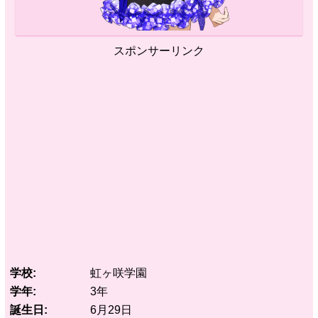
スポンサーリンク
学校
虹ヶ咲学園
学年
3年
誕生日
6月29日