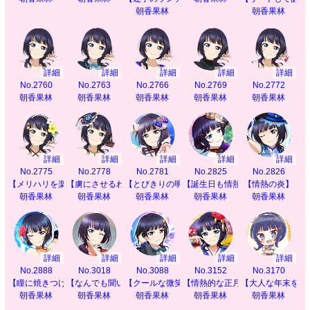
朝香果林
朝香果林
詳細
詳細
詳細
詳細
詳細
No.2760
No.2763
No.2766
No.2769
No.2772
朝香果林
朝香果林
朝香果林
朝香果林
朝香果林
詳細
詳細
詳細
詳細
詳細
No.2775
No.2778
No.2781
No.2825
No.2826
【メリハリを楽しんで】
【虜にさせるわ】
【とびきりの明日へ】
【誕生日も情熱的に】
【情熱の炎】
朝香果林
朝香果林
朝香果林
朝香果林
朝香果林
詳細
詳細
詳細
詳細
詳細
No.2888
No.3018
No.3088
No.3152
No.3170
【瞳に焼きつけて】
【なんでも聞いて】
【クールな微笑み】
【情熱的な正月を】
【大人な年末を】
朝香果林
朝香果林
朝香果林
朝香果林
朝香果林