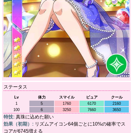
ステータス
Lv
体力
スマイル
ピュア
クール
1
5
1760
6170
2160
100
6
3250
7660
3650
特技:
真珠に込めた願い
効果（初期）:
リズムアイコン64個ごとに10%の確率でス
コアが6745増える