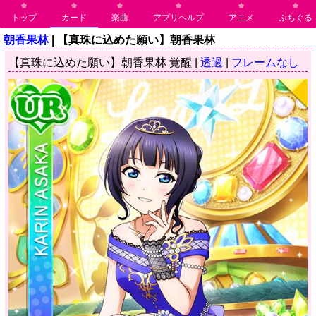
トップ
カード
楽曲
アプリヘルプ
アニメ
ぷちぐる
朝香果林
| 【真珠に込めた願い】朝香果林
【真珠に込めた願い】朝香果林 覚醒 |
透過
|
フレームなし