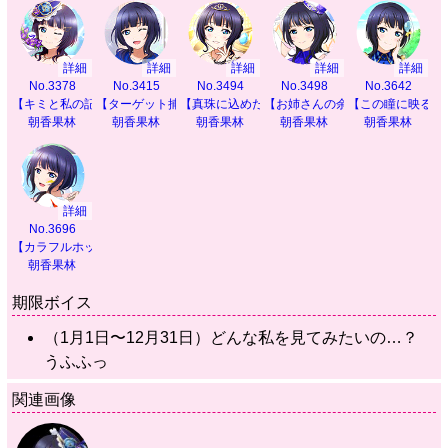
詳細
詳細
詳細
詳細
詳細
No.3378
No.3415
No.3494
No.3498
No.3642
【キミと私の記録】
【ターゲット捕捉！】
【真珠に込めた願い】
【お姉さんの余裕】
【この瞳に映るも
朝香果林
朝香果林
朝香果林
朝香果林
朝香果林
詳細
No.3696
【カラフルホッパー】
朝香果林
期限ボイス
（1月1日〜12月31日）どんな私を見てみたいの…？
うふふっ
関連画像