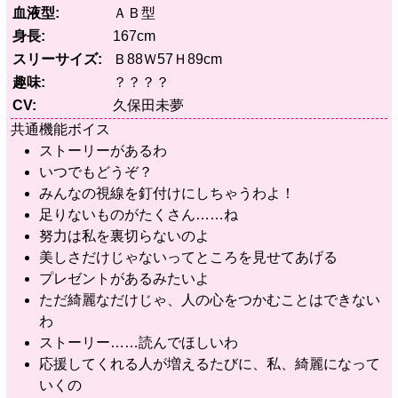
血液型
ＡＢ型
身長
167cm
スリーサイズ
Ｂ88Ｗ57Ｈ89cm
趣味
？？？？
CV
久保田未夢
共通機能ボイス
ストーリーがあるわ
いつでもどうぞ？
みんなの視線を釘付けにしちゃうわよ！
足りないものがたくさん……ね
努力は私を裏切らないのよ
美しさだけじゃないってところを見せてあげる
プレゼントがあるみたいよ
ただ綺麗なだけじゃ、人の心をつかむことはできない
わ
ストーリー……読んでほしいわ
応援してくれる人が増えるたびに、私、綺麗になって
いくの