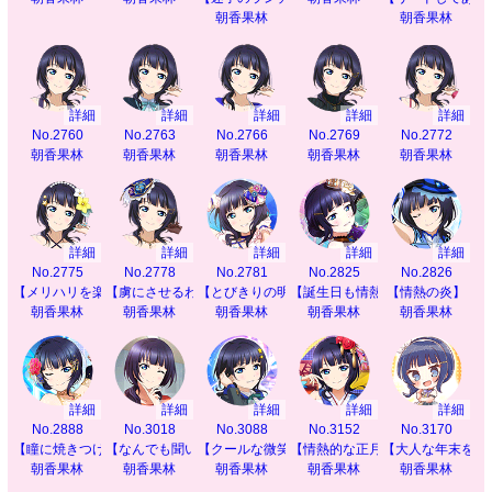
朝香果林
朝香果林
詳細
詳細
詳細
詳細
詳細
No.2760
No.2763
No.2766
No.2769
No.2772
朝香果林
朝香果林
朝香果林
朝香果林
朝香果林
詳細
詳細
詳細
詳細
詳細
No.2775
No.2778
No.2781
No.2825
No.2826
【メリハリを楽しんで】
【虜にさせるわ】
【とびきりの明日へ】
【誕生日も情熱的に】
【情熱の炎】
朝香果林
朝香果林
朝香果林
朝香果林
朝香果林
詳細
詳細
詳細
詳細
詳細
No.2888
No.3018
No.3088
No.3152
No.3170
【瞳に焼きつけて】
【なんでも聞いて】
【クールな微笑み】
【情熱的な正月を】
【大人な年末を】
朝香果林
朝香果林
朝香果林
朝香果林
朝香果林