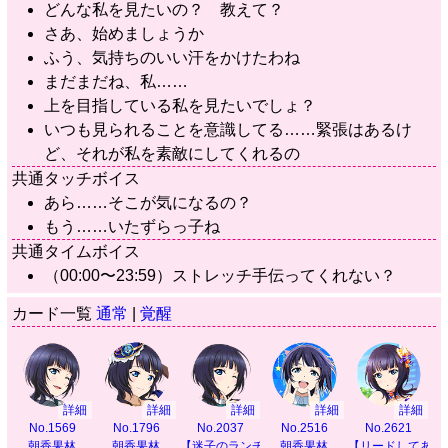
どんな私を見たいの？ 教えて？
さあ、始めましょうか
ふう、気持ちのいい汗をかけたわね
まだまだね、私……
上を目指している私を見たいでしょ？
いつも見られることを意識してる……緊張はあるけ
ど、それが私を素敵にしてくれるの
共通タッチボイス
あら……そこが気になるの？
もう……いたずらっ子ね
共通タイムボイス
（00:00〜23:59）ストレッチ手伝ってくれない？
カード一覧
通常
|
覚醒
詳細
詳細
詳細
詳細
詳細
No.1569
No.1796
No.2037
No.2516
No.2621
朝香果林
朝香果林
【迷子のランチタイム】
朝香果林
【リードしてあげ