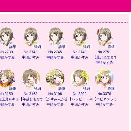
詳細
詳細
詳細
詳細
詳細
No.2739
No.2742
No.2745
No.2748
No.2751
中須かすみ
中須かすみ
中須かすみ
中須かすみ
【見とれてます？】
中須かすみ
詳細
詳細
詳細
詳細
詳細
No.3150
No.3168
No.3196
No.3202
No.3376
せ】
お正月もキュートに】
【年越しもかすみんと】
【かすみんが主役です】
【ハッピー・やっぴー】
【ハピネスフラワー】
中須かすみ
中須かすみ
中須かすみ
中須かすみ
中須かすみ