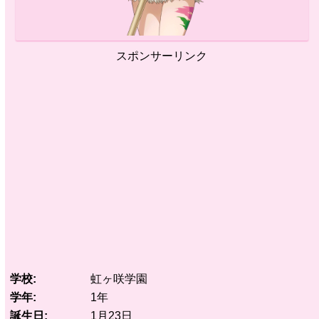
スポンサーリンク
学校
虹ヶ咲学園
学年
1年
誕生日
1月23日