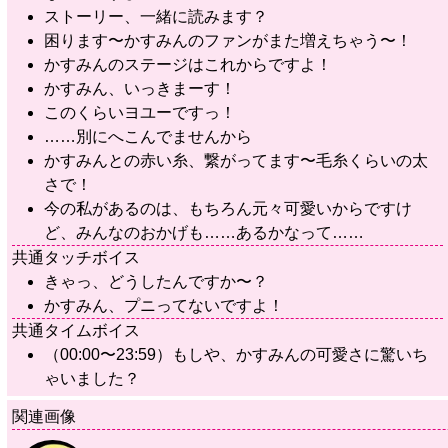
ストーリー、一緒に読みます？
困ります〜かすみんのファンがまた増えちゃう〜！
かすみんのステージはこれからですよ！
かすみん、いっきまーす！
このくらいヨユーですっ！
……別にへこんでませんから
かすみんとの赤い糸、繋がってます〜毛糸くらいの太
さで！
今の私があるのは、もちろん元々可愛いからですけ
ど、みんなのおかげも……あるかなって……
共通タッチボイス
きゃっ、どうしたんですか〜？
かすみん、プニってないですよ！
共通タイムボイス
（00:00〜23:59）もしや、かすみんの可愛さに驚いち
ゃいました？
関連画像