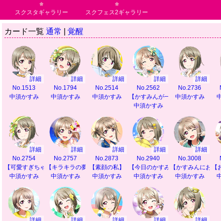
スクスタギャラリー
スクフェス2ギャラリー
カード一覧
通常
|
覚醒
詳細
詳細
詳細
詳細
詳細
No.1513
No.1794
No.2514
No.2562
No.2736
中須かすみ
中須かすみ
中須かすみ
【かすみんが一番】
中須かすみ
中須かすみ
詳細
詳細
詳細
詳細
詳細
No.2754
No.2757
No.2873
No.2940
No.3008
【可愛すぎちゃう？】
【キラキラの夢】
【素顔の私】
【今日のかすみんも】
【かすみんにお任
【
中須かすみ
中須かすみ
中須かすみ
中須かすみ
中須かすみ
詳細
詳細
詳細
詳細
詳細