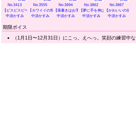
No.3413
No.3555
No.3694
No.3862
No.3867
【ピスピスピ〜ス♪】
【カワイイの塊！】
【落書きはお手の物】
【夢に手を伸ばして】
【かわいいの伝道
中須かすみ
中須かすみ
中須かすみ
中須かすみ
中須かすみ
期限ボイス
（1月1日〜12月31日）にこっ。えへっ。笑顔の練習中