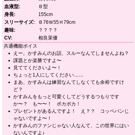
血液型
Ｂ型
身長
155cm
スリーサイズ
Ｂ76Ｗ55Ｈ79cm
趣味
？？？？
CV
相良茉優
共通機能ボイス
えー。かすみんのお話、スルーなんてしませんよね？
課題とか楽勝ですよ〜
見ててくださいよ〜！
ちょっと1人にしてください……
まあ、かすみんは練習なんてしなくても余裕ですけ
ど？
かすみんをもっと可愛くしてどうするつもりです
か〜？ も〜〜！ ポカポカ！
プレゼントがあるんですよ！ え？？ コッペパンじ
ゃないですよ〜！
かすみんのファンじゃない人なんて、この世界にはい
ないんですよ♪