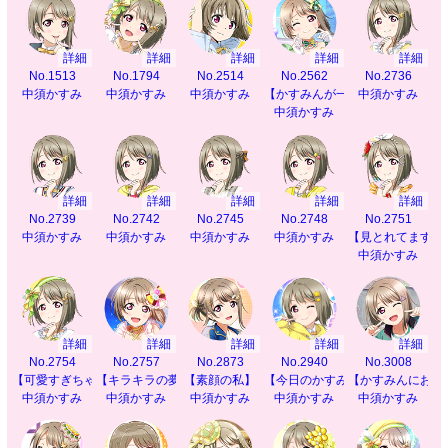
詳細
詳細
詳細
詳細
詳細
No.1513
No.1794
No.2514
No.2562
No.2736
中須かすみ
中須かすみ
中須かすみ
【かすみんが一番】
中須かすみ
中須かすみ
詳細
詳細
詳細
詳細
詳細
No.2739
No.2742
No.2745
No.2748
No.2751
中須かすみ
中須かすみ
中須かすみ
中須かすみ
【見とれてます？
中須かすみ
詳細
詳細
詳細
詳細
詳細
No.2754
No.2757
No.2873
No.2940
No.3008
【可愛すぎちゃう？】
【キラキラの夢】
【素顔の私】
【今日のかすみんも】
【かすみんにお任
中須かすみ
中須かすみ
中須かすみ
中須かすみ
中須かすみ