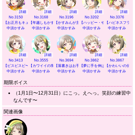
詳細
詳細
詳細
詳細
詳細
No.3150
No.3168
No.3196
No.3202
No.3376
【お正月もキュートに】
【年越しもかすみんと】
【かすみんが主役です】
【ハッピー・やっぴー】
【ハピネスフラワ
中須かすみ
中須かすみ
中須かすみ
中須かすみ
中須かすみ
詳細
詳細
詳細
詳細
詳細
No.3413
No.3555
No.3694
No.3862
No.3867
【ピスピスピ〜ス♪】
【カワイイの塊！】
【落書きはお手の物】
【夢に手を伸ばして】
【かわいいの伝道
中須かすみ
中須かすみ
中須かすみ
中須かすみ
中須かすみ
期限ボイス
（1月1日〜12月31日）にこっ。えへっ。笑顔の練習中
なんです〜
関連画像