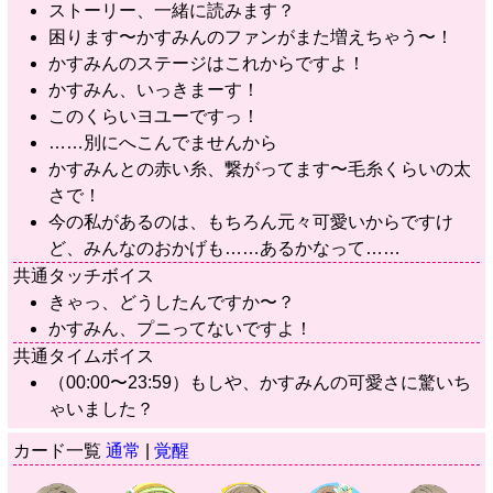
ストーリー、一緒に読みます？
困ります〜かすみんのファンがまた増えちゃう〜！
かすみんのステージはこれからですよ！
かすみん、いっきまーす！
このくらいヨユーですっ！
……別にへこんでませんから
かすみんとの赤い糸、繋がってます〜毛糸くらいの太
さで！
今の私があるのは、もちろん元々可愛いからですけ
ど、みんなのおかげも……あるかなって……
共通タッチボイス
きゃっ、どうしたんですか〜？
かすみん、プニってないですよ！
共通タイムボイス
（00:00〜23:59）もしや、かすみんの可愛さに驚いち
ゃいました？
カード一覧
通常
|
覚醒