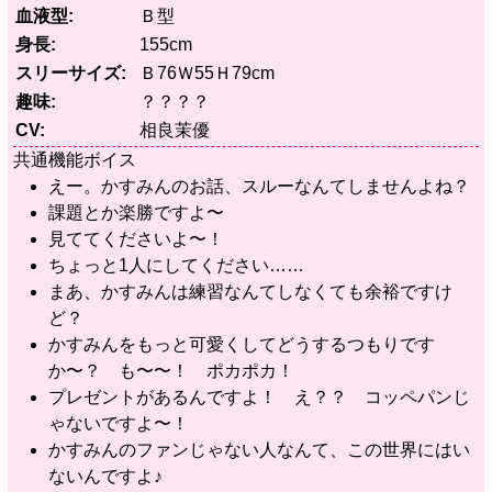
血液型
Ｂ型
身長
155cm
スリーサイズ
Ｂ76Ｗ55Ｈ79cm
趣味
？？？？
CV
相良茉優
共通機能ボイス
えー。かすみんのお話、スルーなんてしませんよね？
課題とか楽勝ですよ〜
見ててくださいよ〜！
ちょっと1人にしてください……
まあ、かすみんは練習なんてしなくても余裕ですけ
ど？
かすみんをもっと可愛くしてどうするつもりです
か〜？ も〜〜！ ポカポカ！
プレゼントがあるんですよ！ え？？ コッペパンじ
ゃないですよ〜！
かすみんのファンじゃない人なんて、この世界にはい
ないんですよ♪