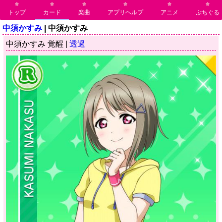
トップ
カード
楽曲
アプリヘルプ
アニメ
ぷちぐる
中須かすみ
| 中須かすみ
中須かすみ 覚醒 |
透過