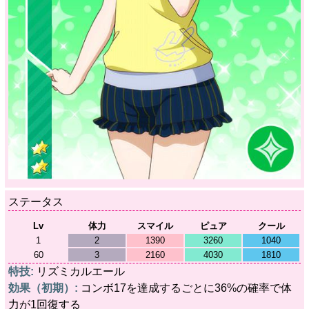
ステータス
Lv
体力
スマイル
ピュア
クール
1
2
1390
3260
1040
60
3
2160
4030
1810
特技:
リズミカルエール
効果（初期）:
コンボ17を達成するごとに36%の確率で体
力が1回復する