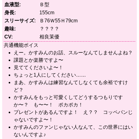
血液型
Ｂ型
身長
155cm
スリーサイズ
Ｂ76Ｗ55Ｈ79cm
趣味
？？？？
CV
相良茉優
共通機能ボイス
えー。かすみんのお話、スルーなんてしませんよね？
課題とか楽勝ですよ〜
見ててくださいよ〜！
ちょっと1人にしてください……
まあ、かすみんは練習なんてしなくても余裕ですけ
ど？
かすみんをもっと可愛くしてどうするつもりです
か〜？ も〜〜！ ポカポカ！
プレゼントがあるんですよ！ え？？ コッペパンじ
ゃないですよ〜！
かすみんのファンじゃない人なんて、この世界にはい
ないんですよ♪