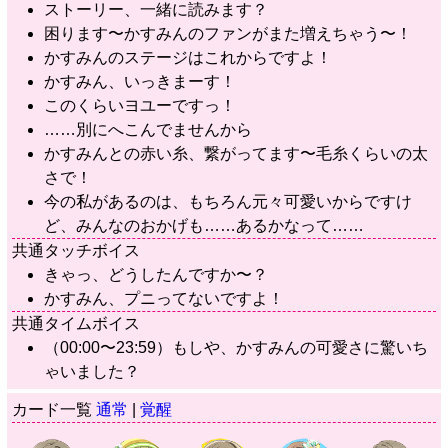
ストーリー、一緒に読みます？
困ります〜かすみんのファンがまた増えちゃう〜！
かすみんのステージはこれからですよ！
かすみん、いっきまーす！
このくらいヨユーですっ！
……別にへこんでませんから
かすみんとの赤い糸、繋がってます〜毛糸くらいの太
さで！
今の私があるのは、もちろん元々可愛いからですけ
ど、みんなのおかげも……あるかなって……
共通タッチボイス
きゃっ、どうしたんですか〜？
かすみん、プニってないですよ！
共通タイムボイス
（00:00〜23:59）もしや、かすみんの可愛さに驚いち
ゃいました？
カード一覧
通常
|
覚醒