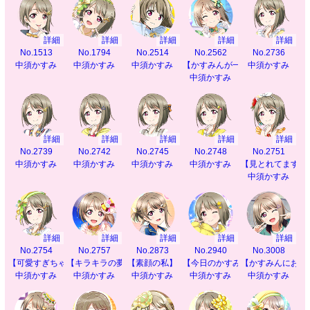
詳細
詳細
詳細
詳細
詳細
No.1513
No.1794
No.2514
No.2562
No.2736
中須かすみ
中須かすみ
中須かすみ
【かすみんが一番】
中須かすみ
中須かすみ
詳細
詳細
詳細
詳細
詳細
No.2739
No.2742
No.2745
No.2748
No.2751
中須かすみ
中須かすみ
中須かすみ
中須かすみ
【見とれてます？
中須かすみ
詳細
詳細
詳細
詳細
詳細
No.2754
No.2757
No.2873
No.2940
No.3008
【可愛すぎちゃう？】
【キラキラの夢】
【素顔の私】
【今日のかすみんも】
【かすみんにお任
中須かすみ
中須かすみ
中須かすみ
中須かすみ
中須かすみ