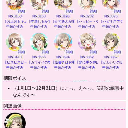
詳細
詳細
詳細
詳細
詳細
No.3150
No.3168
No.3196
No.3202
No.3376
【お正月もキュートに】
【年越しもかすみんと】
【かすみんが主役です】
【ハッピー・やっぴー】
【ハピネスフラワ
中須かすみ
中須かすみ
中須かすみ
中須かすみ
中須かすみ
詳細
詳細
詳細
詳細
詳細
No.3413
No.3555
No.3694
No.3862
No.3867
【ピスピスピ〜ス♪】
【カワイイの塊！】
【落書きはお手の物】
【夢に手を伸ばして】
【かわいいの伝道
中須かすみ
中須かすみ
中須かすみ
中須かすみ
中須かすみ
期限ボイス
（1月1日〜12月31日）にこっ。えへっ。笑顔の練習中
なんです〜
関連画像