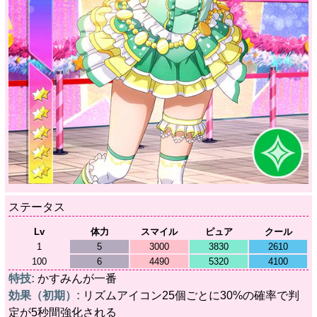
ステータス
Lv
体力
スマイル
ピュア
クール
1
5
3000
3830
2610
100
6
4490
5320
4100
特技:
かすみんが一番
効果（初期）:
リズムアイコン25個ごとに30%の確率で判
定が5秒間強化される