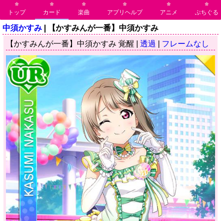
トップ
カード
楽曲
アプリヘルプ
アニメ
ぷちぐる
中須かすみ
| 【かすみんが一番】中須かすみ
【かすみんが一番】中須かすみ 覚醒 |
透過
|
フレームなし