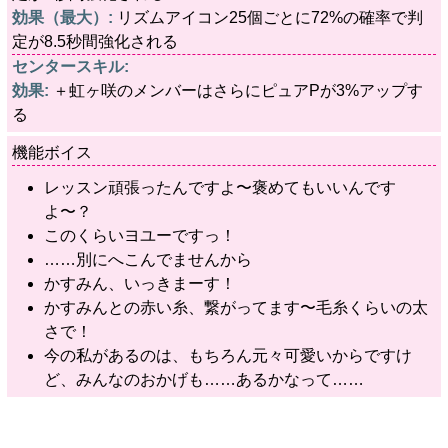
効果（最大）:
リズムアイコン25個ごとに72%の確率で判
定が8.5秒間強化される
センタースキル:
効果:
＋虹ヶ咲のメンバーはさらにピュアPが3%アップす
る
機能ボイス
レッスン頑張ったんですよ〜褒めてもいいんです
よ〜？
このくらいヨユーですっ！
……別にへこんでませんから
かすみん、いっきまーす！
かすみんとの赤い糸、繋がってます〜毛糸くらいの太
さで！
今の私があるのは、もちろん元々可愛いからですけ
ど、みんなのおかげも……あるかなって……