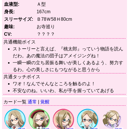
血液型
Ａ型
身長
167cm
スリーサイズ
Ｂ78Ｗ58Ｈ80cm
趣味
お寺巡り
CV
？？？？
共通機能ボイス
ストーリーと言えば、『桃太郎』っていう物語を読ん
だわ。あの魔法の団子はアメイジングね！
一瞬一瞬の立ち居振る舞いが美しくあるよう、努力す
るわ。心の美しさにもつながると思うから
共通タッチボイス
ワオ！なんでそんなところを触るのよ！
不安なのね。いいわ、私が手を握っていてあげる
カード一覧
通常
|
覚醒