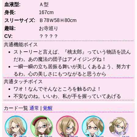
血液型
Ａ型
身長
167cm
スリーサイズ
Ｂ78Ｗ58Ｈ80cm
趣味
お寺巡り
CV
？？？？
共通機能ボイス
ストーリーと言えば、『桃太郎』っていう物語を読ん
だわ。あの魔法の団子はアメイジングね！
一瞬一瞬の立ち居振る舞いが美しくあるよう、努力す
るわ。心の美しさにもつながると思うから
共通タッチボイス
ワオ！なんでそんなところを触るのよ！
不安なのね。いいわ、私が手を握っていてあげる
カード一覧
通常
|
覚醒