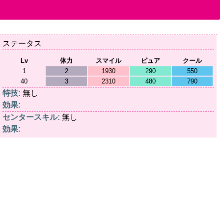
ステータス
Lv
体力
スマイル
ピュア
クール
1
2
1930
290
550
40
3
2310
480
790
特技:
無し
効果:
センタースキル:
無し
効果: