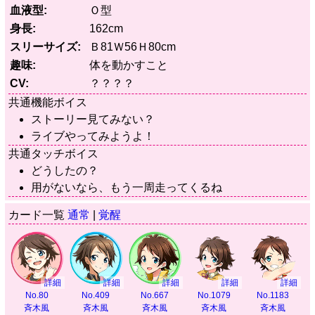
血液型
Ｏ型
身長
162cm
スリーサイズ
Ｂ81Ｗ56Ｈ80cm
趣味
体を動かすこと
CV
？？？？
共通機能ボイス
ストーリー見てみない？
ライブやってみようよ！
共通タッチボイス
どうしたの？
用がないなら、もう一周走ってくるね
カード一覧
通常
|
覚醒
詳細
詳細
詳細
詳細
詳細
No.80
No.409
No.667
No.1079
No.1183
斉木風
斉木風
斉木風
斉木風
斉木風