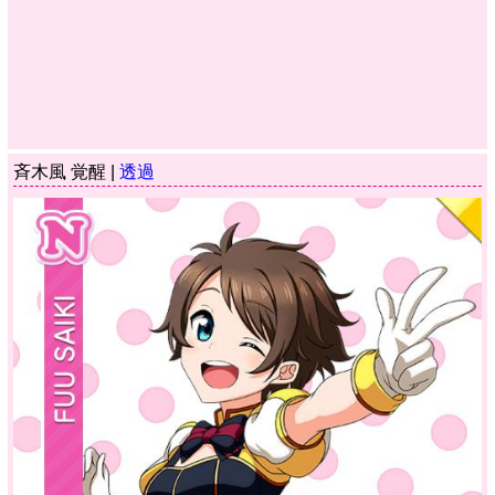
斉木風 覚醒 |
透過