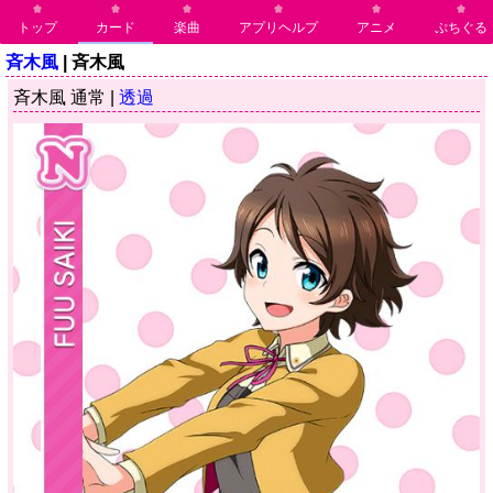
トップ
カード
楽曲
アプリヘルプ
アニメ
ぷちぐる
斉木風
| 斉木風
斉木風 通常 |
透過