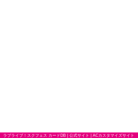
ラブライブ！スクフェス カードDB |
公式サイト
|
ACカスタマイズサイト