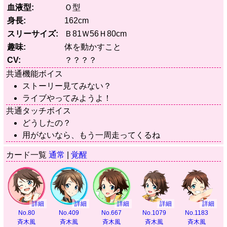
血液型
Ｏ型
身長
162cm
スリーサイズ
Ｂ81Ｗ56Ｈ80cm
趣味
体を動かすこと
CV
？？？？
共通機能ボイス
ストーリー見てみない？
ライブやってみようよ！
共通タッチボイス
どうしたの？
用がないなら、もう一周走ってくるね
カード一覧
通常
|
覚醒
詳細
詳細
詳細
詳細
詳細
No.80
No.409
No.667
No.1079
No.1183
斉木風
斉木風
斉木風
斉木風
斉木風