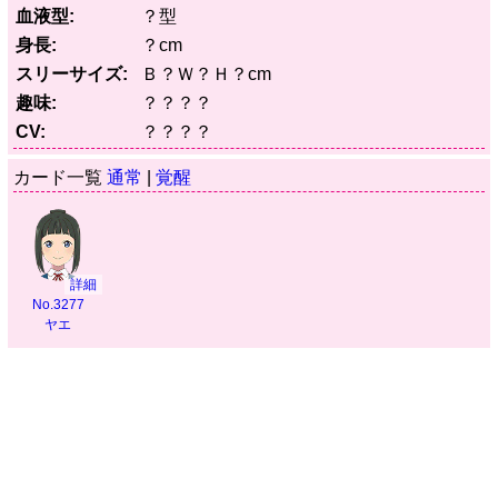
血液型
？型
身長
？cm
スリーサイズ
Ｂ？Ｗ？Ｈ？cm
趣味
？？？？
CV
？？？？
カード一覧
通常
|
覚醒
詳細
No.3277
ヤエ