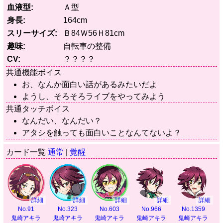
血液型
Ａ型
身長
164cm
スリーサイズ
Ｂ84Ｗ56Ｈ81cm
趣味
自転車の整備
CV
？？？？
共通機能ボイス
お、なんか面白い話があるみたいだよ
ようし、そろそろライブをやってみよう
共通タッチボイス
なんだい、なんだい？
アタシを触っても面白いことなんてないよ？
カード一覧
通常
|
覚醒
詳細
詳細
詳細
詳細
詳細
No.91
No.323
No.603
No.966
No.1359
鬼崎アキラ
鬼崎アキラ
鬼崎アキラ
鬼崎アキラ
鬼崎アキラ